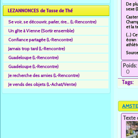
De plu
sexe (
LEZANNONCES de Tasse de Thé
Caster
Se voir, se découvrir, parler, rire... (L-Rencontre)
Champi
et la 
Un gîte à Vienne (Sortir ensemble)
(...) 
Confiance partagée (L-Rencontre)
écran 
athlèt
Jamais trop tard (L-Rencontre)
Sourc
Guadeloupe (L-Rencontre)
Poids:
Guadeloupe (L-Rencontre)
0
Je recherche des amies (L-Rencontre)
Tags:
Je vends des objets (L-Achat/Vente)
AMSTER
Texte 