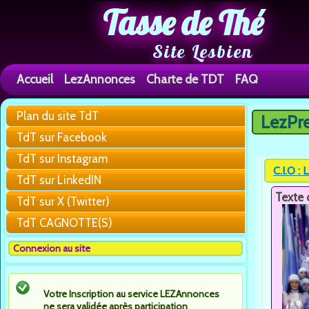
Tasse de Thé
Site Lesbien
Accueil
LezAnnonces
Charte de TDT
FAQ
Plan du site TdT
LezPr
Vous êtes 
TdT sur Facebook
TdT sur Instagram
C.I.O :
TdT sur LinkedIN
Texte 
TdT sur X (Twitter)
TdT CAGNOTTE(S)
Connexion au site
Votre Inscription au service LEZAnnonces
ne sera validée après participation