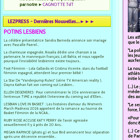
par notre
►
CAGNOTTE TdT
LEZPRESS - Dernières Nouvelles...►►►
POTINS LESBIENS
Les at
La célèbre présentatrice Sandra Barneda annonce son mariage
que le
avec Pascalle Paerel...
"La po
La chanteuse espagnole, Rosalía dédie une chanson à sa
les Je
partenaire, le mannequin français, Loli Bahía, et nous rappelle
aux fe
pourquoi l’invisibilité lesbienne existe toujours...
La nou
Foot Féminin - Lola Gallardo et Cristina Vicente, stars du football
féminin espagnol, attendent leur premier bébé !
athlèt
initie
La Star De "Vanderpump Rules" (série TV American reality ),
Dayna Kathan fait son coming out Lesbien...
(...) 
médeci
ELLEN DEGENERES : Pour commémorer le 20e anniversaire de
des av
l’entrevue TIME a republié l’interview du coming out d’Ellen...
LESBIAN LOVE IN BASKET : Les histoires d’amour du Women’s
"Le se
March Madness 2026 apportent de la romance au tournoi de
force,
Basket Féminin de la NCAA...
«Pour 
RUBY ROSE ACCUSE KATY PERRY de l'avoir agressée
donc ê
sexuellement Il y à près de 20 Ans...
(...) 
MEGAN RAPINOE (photo g.) et Sue Bird annoncent leur séparation
de Par
après une décennie ensemble...