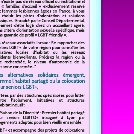
l n'existe pas de réseau officiel ou institutionnel
 « familles d'accueil » exclusivement réservé
x femmes lesbiennes âgées en France, à vous
 choisir les pistes d'orientation et solutions
assiques : Encadré par le Conseil Départemental,
 permet d'être logé chez un accueillant agréé,
s critère d'orientation sexuelle spécifique, mais
s garantie de profil « LGBT-friendly ».
s réseaux associatifs locaux : Se rapprocher des
ntres LGBT+ de votre région pour connaître les
itiatives locales d'habitat ou les réseaux
aidants bienveillants. Précisez la région ou la
lle recherchée, le niveau d'autonomie de la
rsonne concernée..."
s alternatives solidaires émergent,
mme l'habitat partagé ou la colocation
ur seniors LGBT+,
tées par des structures spécialisées pour lutter
ntre l'isolement. Initiatives et structures
abitat inclusif :
Maison de la Diversité : Premier habitat partagé
ur seniors LGBTQ+ inauguré à Lyon par
logements adaptés pour bien vieillir ensemble.
s LGBT+ et accompagne des projets de colocations