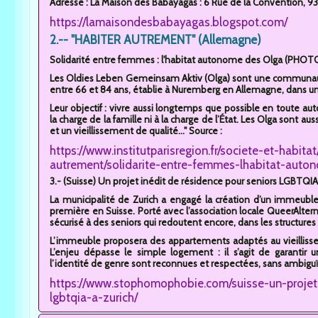
Adresse : La Maison des Babayagas : 6 Rue de la Convention, 931
https://lamaisondesbabayagas.blogspot.com/
2.-- "HABITER AUTREMENT" (Allemagne)
Solidarité entre femmes : l'habitat autonome des Olga (PHOT
Les Oldies Leben Gemeinsam Aktiv (Olga) sont une communau
entre 66 et 84 ans, établie à Nuremberg en Allemagne, dans un
Leur objectif : vivre aussi longtemps que possible en toute au
la charge de la famille ni à la charge de l’État. Les Olga sont au
et un vieillissement de qualité..." Source :
https://www.institutparisregion.fr/societe-et-habit
autrement/solidarite-entre-femmes-lhabitat-auto
3.- (Suisse) Un projet inédit de résidence pour seniors LGBTQIA+
La municipalité de Zurich a engagé la création d’un immeub
première en Suisse. Porté avec l’association locale QueerAltern, l
sécurisé à des seniors qui redoutent encore, dans les structures c
L’immeuble proposera des appartements adaptés au vieillissem
L’enjeu dépasse le simple logement : il s’agit de garantir 
l’identité de genre sont reconnues et respectées, sans ambiguïté
https://www.stophomophobie.com/suisse-un-projet-
lgbtqia-a-zurich/