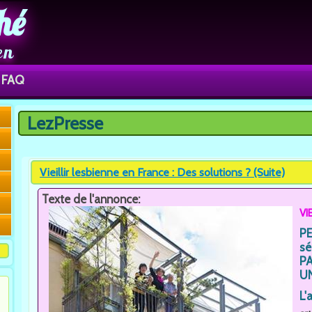
hé
en
FAQ
LezPresse
Vous êtes ici
Vieillir lesbienne en France : Des solutions ? (Suite)
Texte de l'annonce:
VI
P
sé
P
U
L'