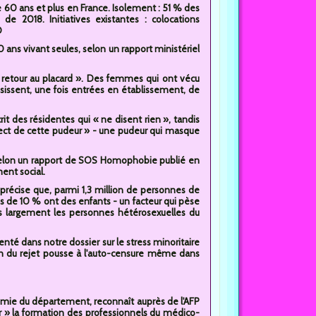
 60 ans et plus en France. Isolement : 51 % des
 2018. Initiatives existantes : colocations
D
ans vivant seules, selon un rapport ministériel
 retour au placard ». Des femmes qui ont vécu
issent, une fois entrées en établissement, de
it des résidentes qui « ne disent rien », tandis
spect de cette pudeur » - une pudeur qui masque
 Selon un rapport de SOS Homophobie publié en
ent social.
précise que, parmi 1,3 million de personnes de
 de 10 % ont des enfants - un facteur qui pèse
lus largement les personnes hétérosexuelles du
té dans notre dossier sur le stress minoritaire
ion du rejet pousse à l'auto-censure même dans
nomie du département, reconnaît auprès de l'AFP
fer » la formation des professionnels du médico-