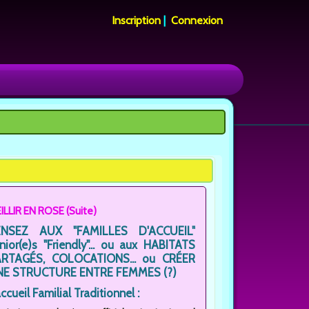
Inscription
|
Connexion
EILLIR EN ROSE (Suite)
ENSEZ AUX "FAMILLES D'ACCUEIL"
nior(e)s "Friendly"... ou aux HABITATS
ARTAGÉS, COLOCATIONS... ou CRÉER
NE STRUCTURE ENTRE FEMMES (?)
accueil Familial Traditionnel :