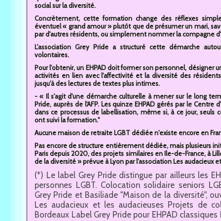
social sur la diversité.
Concrètement, cette formation change des réflexes simples
éventuel « grand amour » plutôt que de présumer un mari, sav
par d'autres résidents, ou simplement nommer la compagne d'
L'association Grey Pride a structuré cette démarche autour
volontaires.
Pour l'obtenir, un EHPAD doit former son personnel, désigner u
activités en lien avec l'affectivité et la diversité des résiden
jusqu'à des lectures de textes plus intimes.
- « Il s'agit d'une démarche culturelle à mener sur le long ter
Pride, auprès de l'AFP. Les quinze EHPAD gérés par le Centre d'
dans ce processus de labellisation, même si, à ce jour, seuls
ont suivi la formation."
Aucune maison de retraite LGBT dédiée n'existe encore en Fra
Pas encore de structure entièrement dédiée, mais plusieurs initia
Paris depuis 2020, des projets similaires en Ile-de-France, à Li
de la diversité » prévue à Lyon par l'association Les audacieux e
(*) Le label Grey Pride distingue par ailleurs les 
personnes LGBT. Colocation solidaire seniors LGB
Grey Pride et Basiliade "Maison de la diversité", o
Les audacieux et les audacieuses Projets de colo
Bordeaux Label Grey Pride pour EHPAD classiques 