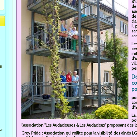
S'i
de
au
de
cl
il
san
san
e
Le
ce
in
d'
vi
ll
pe
De
co
po
por
co
d'h
La 
po
l'association "Les Audacieuses & Les Audacieux" proposant des 
ion
Grey Pride : Association qui milite pour la visibilité des aîné