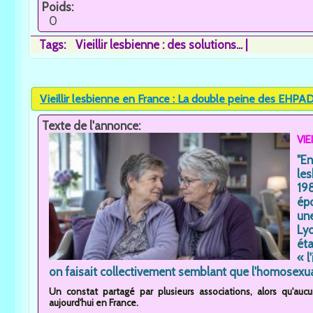
Poids:
0
Tags:
Vieillir lesbienne : des solutions...
Vieillir lesbienne en France : La double peine des EHPAD.
Texte de l'annonce:
VIE
"E
les
19
épo
un
Lyo
ét
« l
on faisait collectivement semblant que l'homosexuali
Un constat partagé par plusieurs associations, alors qu'au
aujourd'hui en France.