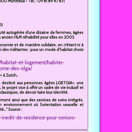
00 Montreuil - Tél. : 09 81 89 47 871
O)
té autogérée d’une dizaine de femmes, âgées
 ancien HLM réhabilité pour elles en 2003.
tonomie et de manière solidaire, en n’étant ni à
ssi des militantes : pour un mode d’habitat choisi
at/habitat-et-logement/habiter-
nome-des-olga/
 à Zurich..
le destiné aux personnes âgées LGBTQIA+, une
e projet vise à offrir un cadre de vie inclusif et
lassiques, de devoir taire leur identité.
ent ainsi que des services de soins intégrés.
un environnement où l’orientation sexuelle et
..." Source :
inedit-de-residence-pour-seniors-