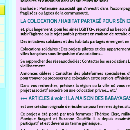
solidaires et d'inclusion dans les structures de soins.
Basiliade : Partenaire associatif qui s'investit dans l'acco
fragilisées ou âgées de la communauté.
LA COLOCATION / HABITAT PARTAGÉ POUR SÉNIOR
et, plus largement, pour les aînés LGBTQ+, répond au besoin de v
subir l'âgisme ou le rejet parfois présent en maison de retraite c
Des initiatives solidaires et des habitats partagés émergent en 
Colocations solidaires : Des projets pilotes et des appartement
villes françaises sous l'impulsion d'associations...
Se rapprocher des réseaux dédiés : Contacter les associations 
vieillissement...
Annonces ciblées : Consulter des plateformes spécialisées 
pour trouver ou proposer une colocation entre seniors affinitaire
Dans vos recherches, précisez la région ou la ville où vous 
projet associatif encadré ou une colocation privée... etc."
+++ ARTICLES à voir : 1.LA MAISON DES BABAYAGA
est une création originale de résidence pour femmes âgées sit
Ce projet a été porté par trois femmes : Thérèse Clerc, militant
Monique Bragard et Suzanne Gouëffic. Il a depuis essaimé
participatif et est devenu un terme générique...