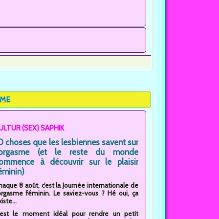
SME
ULTUR (SEX) SAPHIK
0 choses que les lesbiennes savent sur
'orgasme (et le reste du monde
ommence à découvrir sur le plaisir
éminin)
haque 8 août, c’est la Journée internationale de
’orgasme féminin. Le saviez-vous ? Hé oui, ça
iste...
'est le moment idéal pour rendre un petit