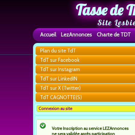
Tasse de T
Site Lesbi
Accueil
LezAnnonces
Charte de TDT
Plan du site TdT
TdT sur Facebook
TdT sur Instagram
TdT sur LinkedIN
TdT sur X (Twitter)
TdT CAGNOTTE(S)
Connexion au site
Votre Inscription au service LEZAnnonces
ne sera validée après participation