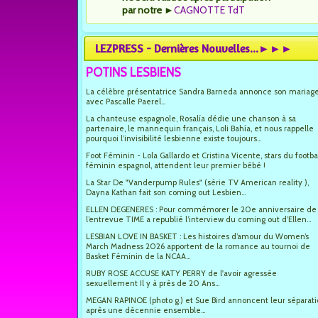
par notre
►
CAGNOTTE TdT
LEZPRESS - Dernières Nouvelles...►►►
POTINS LESBIENS
La célèbre présentatrice Sandra Barneda annonce son mariag
avec Pascalle Paerel...
La chanteuse espagnole, Rosalía dédie une chanson à sa
partenaire, le mannequin français, Loli Bahía, et nous rappelle
pourquoi l’invisibilité lesbienne existe toujours...
Foot Féminin - Lola Gallardo et Cristina Vicente, stars du footba
féminin espagnol, attendent leur premier bébé !
La Star De "Vanderpump Rules" (série TV American reality ),
Dayna Kathan fait son coming out Lesbien...
ELLEN DEGENERES : Pour commémorer le 20e anniversaire de
l’entrevue TIME a republié l’interview du coming out d’Ellen...
LESBIAN LOVE IN BASKET : Les histoires d’amour du Women’s
March Madness 2026 apportent de la romance au tournoi de
Basket Féminin de la NCAA...
RUBY ROSE ACCUSE KATY PERRY de l'avoir agressée
sexuellement Il y à près de 20 Ans...
MEGAN RAPINOE (photo g.) et Sue Bird annoncent leur séparat
après une décennie ensemble...