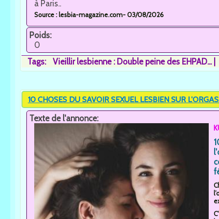
à Paris..
Source : lesbia-magazine.com- 03/08/2026
Poids:
0
Tags:
Vieillir lesbienne : Double peine des EHPAD...
10 CHOSES DU SAVOIR SEXUEL LESBIEN SUR L'ORGA
Texte de l'annonce:
K
1
l
c
f
C
l
ex
C