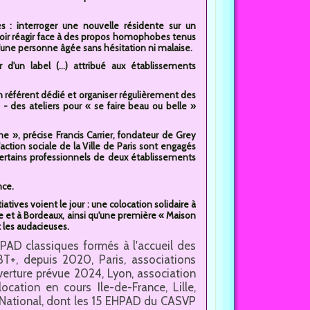
 : interroger une nouvelle résidente sur un
oir réagir face à des propos homophobes tenus
une personne âgée sans hésitation ni malaise.
 d'un label (...) attribué aux établissements
n référent dédié et organiser régulièrement des
ts - des ateliers pour « se faire beau ou belle »
me », précise Francis Carrier, fondateur de Grey
action sociale de la Ville de Paris sont engagés
 certains professionnels de deux établissements
nce.
tives voient le jour : une colocation solidaire à
lle et à Bordeaux, ainsi qu'une première « Maison
t les audacieuses.
EHPAD classiques formés à l'accueil des
T+, depuis 2020, Paris, associations
uverture prévue 2024, Lyon, association
cation en cours Ile-de-France, Lille,
National, dont les 15 EHPAD du CASVP