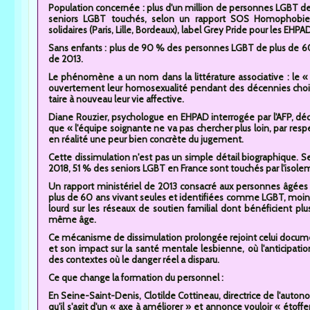
Population concernée : plus d'un million de personnes LGBT de
seniors LGBT touchés, selon un rapport SOS Homophobie de
solidaires (Paris, Lille, Bordeaux), label Grey Pride pour les EHPA
Sans enfants : plus de 90 % des personnes LGBT de plus de 60 
de 2013.
Le phénomène a un nom dans la littérature associative : le «
ouvertement leur homosexualité pendant des décennies chois
taire à nouveau leur vie affective.
Diane Rouzier, psychologue en EHPAD interrogée par l'AFP, décr
que « l'équipe soignante ne va pas chercher plus loin, par re
en réalité une peur bien concrète du jugement.
Cette dissimulation n'est pas un simple détail biographique.
2018, 51 % des seniors LGBT en France sont touchés par l'isolem
Un rapport ministériel de 2013 consacré aux personnes âgées 
plus de 60 ans vivant seules et identifiées comme LGBT, moins
lourd sur les réseaux de soutien familial dont bénéficient p
même âge.
Ce mécanisme de dissimulation prolongée rejoint celui documen
et son impact sur la santé mentale lesbienne, où l'anticipat
des contextes où le danger réel a disparu.
Ce que change la formation du personnel :
En Seine-Saint-Denis, Clotilde Cottineau, directrice de l'auto
qu'il s'agit d'un « axe à améliorer » et annonce vouloir « étof