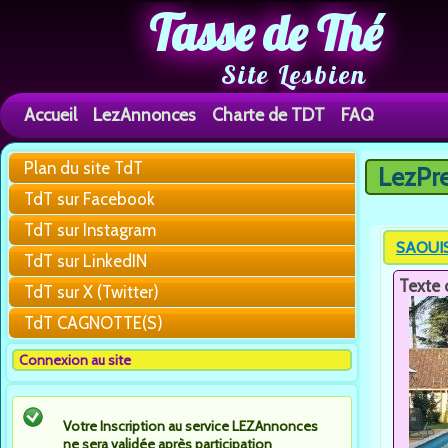
Tasse de Thé
Site Lesbien
Accueil
LezAnnonces
Charte de TDT
FAQ
Plan du site TdT
LezPr
Vous êtes 
TdT sur Facebook
TdT sur Instagram
SAOUIS
TdT sur LinkedIN
Texte 
TdT sur X (Twitter)
TdT CAGNOTTE(S)
Connexion au site
Votre Inscription au service LEZAnnonces
ne sera validée après participation