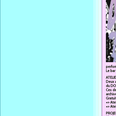
perfor
Le bar
ATELI
Deux a
du DO
Ces de
archiv
Gratui
=> Ate
=> Ate
PROJE