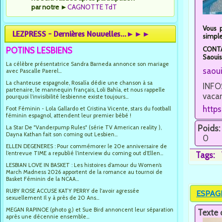
par notre
►
CAGNOTTE TdT
Vous 
LEZPRESS - Dernières Nouvelles...►►►
simple
CONTAC
POTINS LESBIENS
Saouis
La célèbre présentatrice Sandra Barneda annonce son mariage
saou
avec Pascalle Paerel...
La chanteuse espagnole, Rosalía dédie une chanson à sa
INFOS
partenaire, le mannequin français, Loli Bahía, et nous rappelle
vacan
pourquoi l’invisibilité lesbienne existe toujours...
http
Foot Féminin - Lola Gallardo et Cristina Vicente, stars du football
féminin espagnol, attendent leur premier bébé !
Poids:
La Star De "Vanderpump Rules" (série TV American reality ),
Dayna Kathan fait son coming out Lesbien...
0
ELLEN DEGENERES : Pour commémorer le 20e anniversaire de
l’entrevue TIME a republié l’interview du coming out d’Ellen...
Tags:
LESBIAN LOVE IN BASKET : Les histoires d’amour du Women’s
March Madness 2026 apportent de la romance au tournoi de
Basket Féminin de la NCAA...
RUBY ROSE ACCUSE KATY PERRY de l'avoir agressée
ESPAGNE
sexuellement Il y à près de 20 Ans...
MEGAN RAPINOE (photo g.) et Sue Bird annoncent leur séparation
Texte 
après une décennie ensemble...