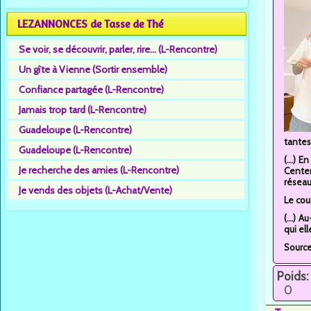
LEZANNONCES de Tasse de Thé
Se voir, se découvrir, parler, rire... (L-Rencontre)
Un gîte à Vienne (Sortir ensemble)
Confiance partagée (L-Rencontre)
Jamais trop tard (L-Rencontre)
Guadeloupe (L-Rencontre)
tantes.
Guadeloupe (L-Rencontre)
(...) 
Je recherche des amies (L-Rencontre)
Center
réseaux
Je vends des objets (L-Achat/Vente)
Le cou
(...) 
qui el
Source
Poids:
0