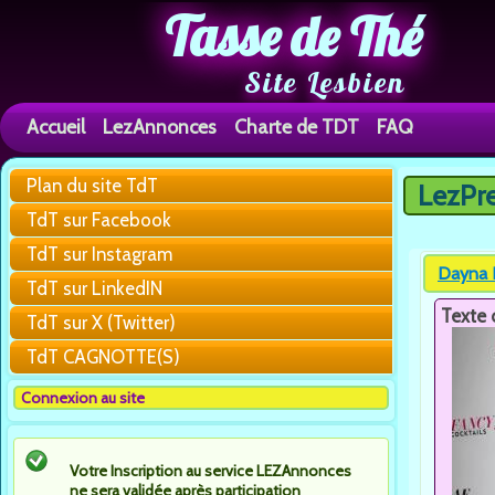
Tasse de Thé
Site Lesbien
Accueil
LezAnnonces
Charte de TDT
FAQ
Plan du site TdT
LezPr
Vous êtes 
TdT sur Facebook
TdT sur Instagram
Dayna K
TdT sur LinkedIN
Texte 
TdT sur X (Twitter)
TdT CAGNOTTE(S)
Connexion au site
Votre Inscription au service LEZAnnonces
ne sera validée après participation