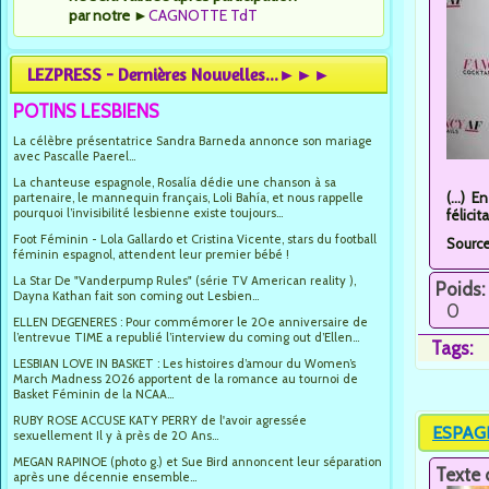
par notre
►
CAGNOTTE TdT
LEZPRESS - Dernières Nouvelles...►►►
POTINS LESBIENS
La célèbre présentatrice Sandra Barneda annonce son mariage
avec Pascalle Paerel...
La chanteuse espagnole, Rosalía dédie une chanson à sa
(...) 
partenaire, le mannequin français, Loli Bahía, et nous rappelle
pourquoi l’invisibilité lesbienne existe toujours...
félici
Foot Féminin - Lola Gallardo et Cristina Vicente, stars du football
Sourc
féminin espagnol, attendent leur premier bébé !
La Star De "Vanderpump Rules" (série TV American reality ),
Poids:
Dayna Kathan fait son coming out Lesbien...
0
ELLEN DEGENERES : Pour commémorer le 20e anniversaire de
l’entrevue TIME a republié l’interview du coming out d’Ellen...
Tags:
LESBIAN LOVE IN BASKET : Les histoires d’amour du Women’s
March Madness 2026 apportent de la romance au tournoi de
Basket Féminin de la NCAA...
RUBY ROSE ACCUSE KATY PERRY de l'avoir agressée
ESPAGNE
sexuellement Il y à près de 20 Ans...
MEGAN RAPINOE (photo g.) et Sue Bird annoncent leur séparation
Texte 
après une décennie ensemble...