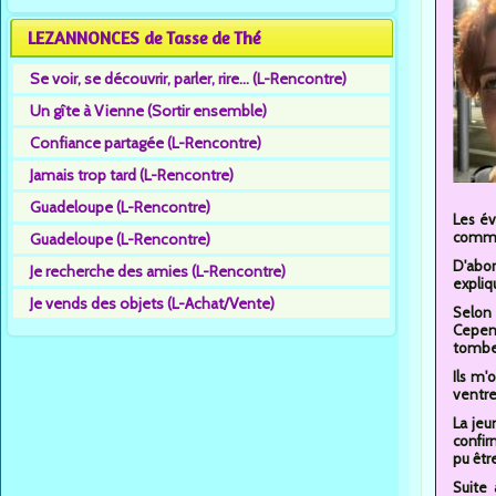
LEZANNONCES de Tasse de Thé
Se voir, se découvrir, parler, rire... (L-Rencontre)
Un gîte à Vienne (Sortir ensemble)
Confiance partagée (L-Rencontre)
Jamais trop tard (L-Rencontre)
Guadeloupe (L-Rencontre)
Les év
comme
Guadeloupe (L-Rencontre)
D'abor
Je recherche des amies (L-Rencontre)
expliq
Je vends des objets (L-Achat/Vente)
Selon 
Cepend
tomber
Ils m'
ventre.
La jeu
confir
pu êtr
Suite