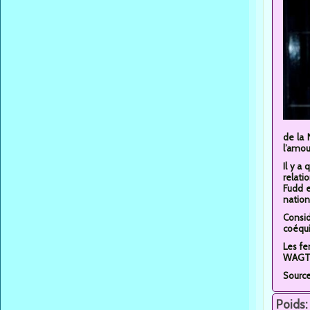
de la 
l’amou
Il y a
relati
Fudd e
nation
Consid
coéqui
Les fe
WAGTal
Sourc
Poids: