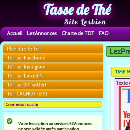
Tasse de Thé
Site Lesbien
Accueil
LezAnnonces
Charte de TDT
FAQ
Plan du site TdT
LezPr
Vous êtes 
TdT sur Facebook
TdT sur Instagram
TIME M
TdT sur LinkedIN
Texte 
TdT sur X (Twitter)
TdT CAGNOTTE(S)
Connexion au site
Votre Inscription au service LEZAnnonces
ne sera validée après participation