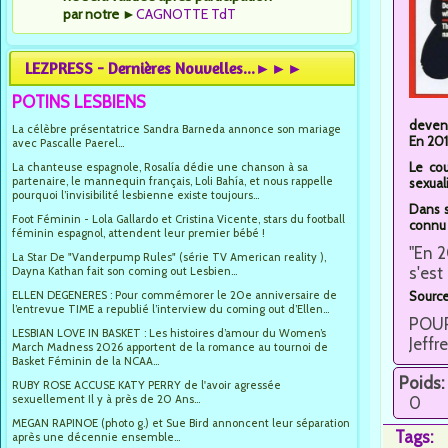
par notre
►
CAGNOTTE TdT
LEZPRESS - Dernières Nouvelles...►►►
POTINS LESBIENS
devena
La célèbre présentatrice Sandra Barneda annonce son mariage
En 201
avec Pascalle Paerel...
Le cou
La chanteuse espagnole, Rosalía dédie une chanson à sa
partenaire, le mannequin français, Loli Bahía, et nous rappelle
sexuali
pourquoi l’invisibilité lesbienne existe toujours...
Dans s
Foot Féminin - Lola Gallardo et Cristina Vicente, stars du football
connu 
féminin espagnol, attendent leur premier bébé !
"En 2
La Star De "Vanderpump Rules" (série TV American reality ),
s'est
Dayna Kathan fait son coming out Lesbien...
ELLEN DEGENERES : Pour commémorer le 20e anniversaire de
Source
l’entrevue TIME a republié l’interview du coming out d’Ellen...
POUR 
LESBIAN LOVE IN BASKET : Les histoires d’amour du Women’s
Jeffr
March Madness 2026 apportent de la romance au tournoi de
Basket Féminin de la NCAA...
Poids:
RUBY ROSE ACCUSE KATY PERRY de l'avoir agressée
sexuellement Il y à près de 20 Ans...
0
MEGAN RAPINOE (photo g.) et Sue Bird annoncent leur séparation
Tags:
après une décennie ensemble...