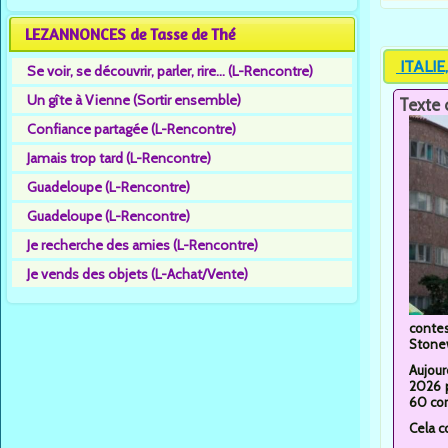
LEZANNONCES de Tasse de Thé
ITALIE,
Se voir, se découvrir, parler, rire... (L-Rencontre)
Un gîte à Vienne (Sortir ensemble)
Texte 
Confiance partagée (L-Rencontre)
Jamais trop tard (L-Rencontre)
Guadeloupe (L-Rencontre)
Guadeloupe (L-Rencontre)
Je recherche des amies (L-Rencontre)
Je vends des objets (L-Achat/Vente)
contes
Stonew
Aujour
2026 p
60 cor
Cela c