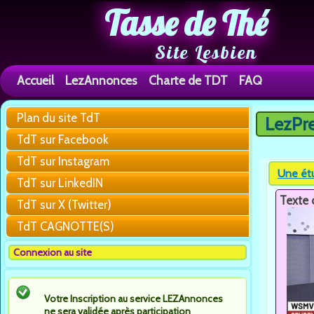
Tasse de Thé
Site Lesbien
Accueil
LezAnnonces
Charte de TDT
FAQ
Plan du site TdT
LezPr
Vous êtes 
TdT sur Facebook
TdT sur Instagram
Une étu
TdT sur LinkedIN
Texte 
TdT sur X (Twitter)
TdT CAGNOTTE(S)
Connexion au site
Votre Inscription au service LEZAnnonces
ne sera validée après participation