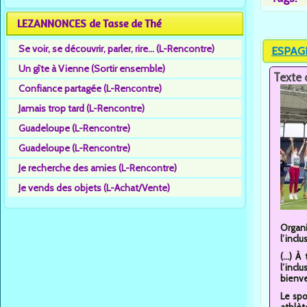
LEZANNONCES de Tasse de Thé
Se voir, se découvrir, parler, rire... (L-Rencontre)
ESPAGN
Un gîte à Vienne (Sortir ensemble)
Texte 
Confiance partagée (L-Rencontre)
Jamais trop tard (L-Rencontre)
Guadeloupe (L-Rencontre)
Guadeloupe (L-Rencontre)
Je recherche des amies (L-Rencontre)
Je vends des objets (L-Achat/Vente)
Organi
l’incl
(...) 
l’incl
bienven
Le spo
athlèt