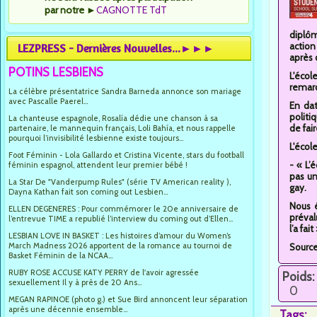
par notre
►
CAGNOTTE TdT
diplôm
action
LEZPRESS - Dernières Nouvelles...►►►
après 
POTINS LESBIENS
L'écol
remarq
La célèbre présentatrice Sandra Barneda annonce son mariage
avec Pascalle Paerel...
En dat
politi
La chanteuse espagnole, Rosalía dédie une chanson à sa
de fai
partenaire, le mannequin français, Loli Bahía, et nous rappelle
pourquoi l’invisibilité lesbienne existe toujours...
L'écol
Foot Féminin - Lola Gallardo et Cristina Vicente, stars du football
- « L’
féminin espagnol, attendent leur premier bébé !
pas un
La Star De "Vanderpump Rules" (série TV American reality ),
gay.
Dayna Kathan fait son coming out Lesbien...
Nous é
ELLEN DEGENERES : Pour commémorer le 20e anniversaire de
préval
l’entrevue TIME a republié l’interview du coming out d’Ellen...
l’a fai
LESBIAN LOVE IN BASKET : Les histoires d’amour du Women’s
March Madness 2026 apportent de la romance au tournoi de
Sourc
Basket Féminin de la NCAA...
RUBY ROSE ACCUSE KATY PERRY de l'avoir agressée
Poids:
sexuellement Il y à près de 20 Ans...
0
MEGAN RAPINOE (photo g.) et Sue Bird annoncent leur séparation
après une décennie ensemble...
Tags: