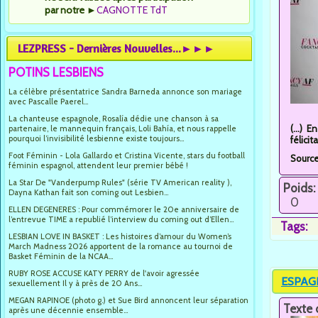
par notre
►
CAGNOTTE TdT
LEZPRESS - Dernières Nouvelles...►►►
POTINS LESBIENS
La célèbre présentatrice Sandra Barneda annonce son mariage
avec Pascalle Paerel...
La chanteuse espagnole, Rosalía dédie une chanson à sa
(...) 
partenaire, le mannequin français, Loli Bahía, et nous rappelle
pourquoi l’invisibilité lesbienne existe toujours...
félici
Foot Féminin - Lola Gallardo et Cristina Vicente, stars du football
Sourc
féminin espagnol, attendent leur premier bébé !
La Star De "Vanderpump Rules" (série TV American reality ),
Poids:
Dayna Kathan fait son coming out Lesbien...
0
ELLEN DEGENERES : Pour commémorer le 20e anniversaire de
l’entrevue TIME a republié l’interview du coming out d’Ellen...
Tags:
LESBIAN LOVE IN BASKET : Les histoires d’amour du Women’s
March Madness 2026 apportent de la romance au tournoi de
Basket Féminin de la NCAA...
RUBY ROSE ACCUSE KATY PERRY de l'avoir agressée
ESPAGNE
sexuellement Il y à près de 20 Ans...
MEGAN RAPINOE (photo g.) et Sue Bird annoncent leur séparation
Texte 
après une décennie ensemble...