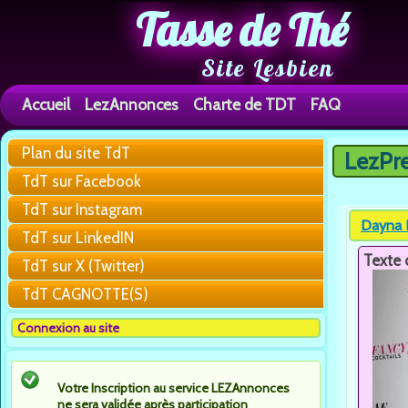
Tasse de Thé
Site Lesbien
Accueil
LezAnnonces
Charte de TDT
FAQ
Plan du site TdT
LezPr
Vous êtes 
TdT sur Facebook
TdT sur Instagram
Dayna K
TdT sur LinkedIN
Texte 
TdT sur X (Twitter)
TdT CAGNOTTE(S)
Connexion au site
Votre Inscription au service LEZAnnonces
ne sera validée après participation