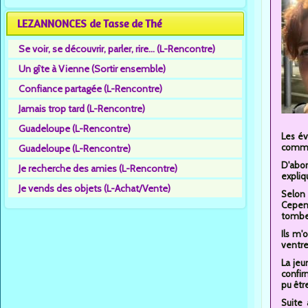
LEZANNONCES de Tasse de Thé
Se voir, se découvrir, parler, rire... (L-Rencontre)
Un gîte à Vienne (Sortir ensemble)
Confiance partagée (L-Rencontre)
Jamais trop tard (L-Rencontre)
Guadeloupe (L-Rencontre)
Les év
comme
Guadeloupe (L-Rencontre)
D'abor
Je recherche des amies (L-Rencontre)
expliq
Je vends des objets (L-Achat/Vente)
Selon 
Cepend
tomber
Ils m'
ventre.
La jeu
confir
pu êtr
Suite