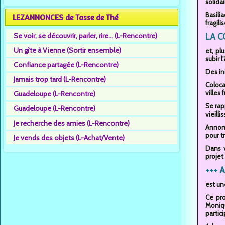
solidai
Basili
LEZANNONCES de Tasse de Thé
fragil
Se voir, se découvrir, parler, rire... (L-Rencontre)
LA C
Un gîte à Vienne (Sortir ensemble)
et, pl
subir 
Confiance partagée (L-Rencontre)
Des in
Jamais trop tard (L-Rencontre)
Coloca
villes 
Guadeloupe (L-Rencontre)
Se rap
Guadeloupe (L-Rencontre)
vieilli
Je recherche des amies (L-Rencontre)
Annonc
pour t
Je vends des objets (L-Achat/Vente)
Dans v
projet
+++ 
est un
Ce pro
Moniq
partic