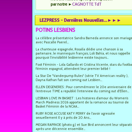
par notre
►
CAGNOTTE TdT
LEZPRESS - Dernières Nouvelles...►►►
POTINS LESBIENS
La célèbre présentatrice Sandra Barneda annonce son mariag
avec Pascalle Paerel...
La chanteuse espagnole, Rosalía dédie une chanson à sa
partenaire, le mannequin français, Loli Bahía, et nous rappelle
pourquoi l’invisibilité lesbienne existe toujours...
Foot Féminin - Lola Gallardo et Cristina Vicente, stars du footba
féminin espagnol, attendent leur premier bébé !
La Star De "Vanderpump Rules" (série TV American reality ),
Dayna Kathan fait son coming out Lesbien...
ELLEN DEGENERES : Pour commémorer le 20e anniversaire de
l’entrevue TIME a republié l’interview du coming out d’Ellen...
LESBIAN LOVE IN BASKET : Les histoires d’amour du Women’s
March Madness 2026 apportent de la romance au tournoi de
Basket Féminin de la NCAA...
RUBY ROSE ACCUSE KATY PERRY de l'avoir agressée
sexuellement Il y à près de 20 Ans...
MEGAN RAPINOE (photo g.) et Sue Bird annoncent leur séparat
après une décennie ensemble...