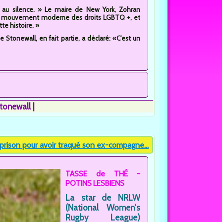
 au silence. » Le maire de New York, Zohran
 du mouvement moderne des droits LGBTQ +, et
te histoire. »
de Stonewall, en fait partie, a déclaré: «C'est un
tonewall
prison pour avoir traqué son ex-compagne...
TASSE de THÉ -
POTINS LESBIENS
La star de NRLW
(National Women's
Rugby League)