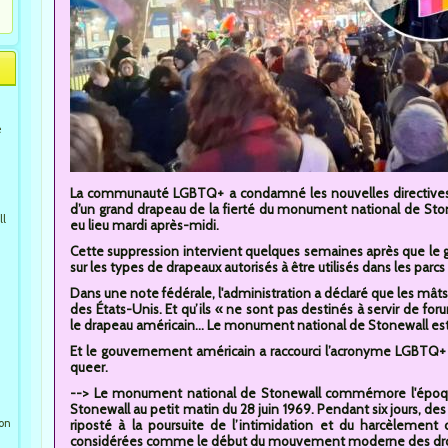
e
La communauté LGBTQ+ a condamné les nouvelles directives de
d’un grand drapeau de la fierté du monument national de St
ll
eu lieu mardi après-midi.
Cette suppression intervient quelques semaines après que le 
sur les types de drapeaux autorisés à être utilisés dans les parcs
Dans une note fédérale, l'administration a déclaré que les mâts 
des États-Unis. Et qu’ils « ne sont pas destinés à servir de foru
le drapeau américain... Le monument national de Stonewall est s
Et le gouvernement américain a raccourci l’acronyme LGBTQ+ e
queer.
--> Le monument national de Stonewall commémore l'époque 
Stonewall au petit matin du 28 juin 1969. Pendant six jours, de
ion
riposté à la poursuite de l’intimidation et du harcèlement
considérées comme le début du mouvement moderne des droi