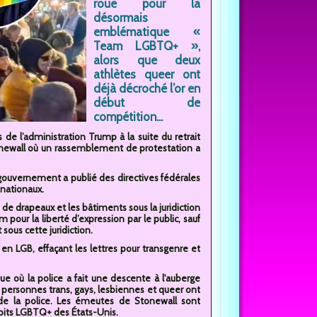
roue pour la
désormais
emblématique «
Team LGBTQ+ »,
alors que deux
athlètes queer ont
déjà décroché l’or en
début de
compétition...
 l’administration Trump à la suite du retrait
onewall où un rassemblement de protestation a
gouvernement a publié des directives fédérales
 nationaux.
de drapeaux et les bâtiments sous la juridiction
m pour la liberté d’expression par le public, sauf
ous cette juridiction.
n LGB, effaçant les lettres pour transgenre et
où la police a fait une descente à l'auberge
s personnes trans, gays, lesbiennes et queer ont
 de la police. Les émeutes de Stonewall sont
ts LGBTQ+ des États-Unis.