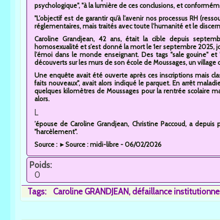
psychologique", "à la lumière de ces conclusions, et conformé
"L’objectif est de garantir qu’à l’avenir nos processus RH (re
réglementaires, mais traités avec toute l’humanité et le discern
Caroline Grandjean, 42 ans, était la cible depuis sept
homosexualité et s’est donné la mort le 1er septembre 2025, jou
l’émoi dans le monde enseignant. Des tags "sale gouine" e
découverts sur les murs de son école de Moussages, un village 
Une enquête avait été ouverte après ces inscriptions mais cl
faits nouveaux", avait alors indiqué le parquet. En arrêt maladi
quelques kilomètres de Moussages pour la rentrée scolaire mai
alors.
L
’épouse de Caroline Grandjean, Christine Paccoud, a depuis p
"harcèlement".
Source : ►Source : midi-libre - 06/02/2026
Poids:
0
Tags:
Caroline GRANDJEAN
défaillance institutionnell