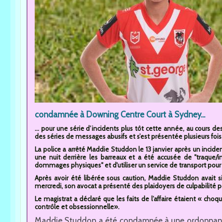
condamnée à Downing Centre Court à Sydney...
... pour une série d’incidents plus tôt cette année, au cours 
des séries de messages abusifs et s’est présentée plusieurs fois
La police a arrêté Maddie Studdon le 13 janvier après un inciden
une nuit derrière les barreaux et a été accusée de "traque/i
dommages physiques" et d'utiliser un service de transport pour
Après avoir été libérée sous caution, Maddie Studdon avait si
mercredi, son avocat a présenté des plaidoyers de culpabilité pour
Le magistrat a déclaré que les faits de l’affaire étaient « choqu
contrôle et obsessionnelle».
Maddie Studdon a été condamnée à une ordonnance