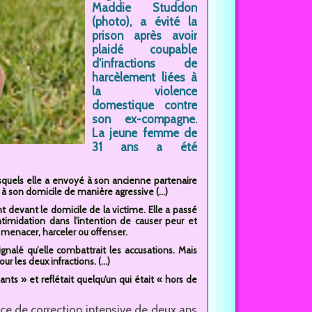
Maddie Studdon
(photo), a évité la
prison après avoir
plaidé coupable
d'infractions de
harcèlement liées à
la violence
domestique contre
son ex-compagne.
La jeune femme de
31 ans a été
desquels elle a envoyé à son ancienne partenaire
 à son domicile de manière agressive (...)
t devant le domicile de la victime. Elle a passé
ntimidation dans l'intention de causer peur et
 menacer, harceler ou offenser.
gnalé qu’elle combattrait les accusations. Mais
 les deux infractions. (...)
ants » et reflétait quelqu’un qui était « hors de
 de correction intensive de deux ans