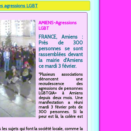
es agressions LGBT
AMIENS-Agressions
LGBT
FRANCE, Amiens :
Près de 300
personnes se sont
rassemblées devant
la mairie d'Amiens
ce mardi 3 février.
"Plusieurs associations
dénoncent une
recrudescence des
agressions de personnes
LGBTQIA+ à Amiens
depuis deux mois. Une
manifestation a réuni
mardi 3 février près de
300 personnes. Si la
peur est là, la colère est
 les sujets qui font la société locale, comme la