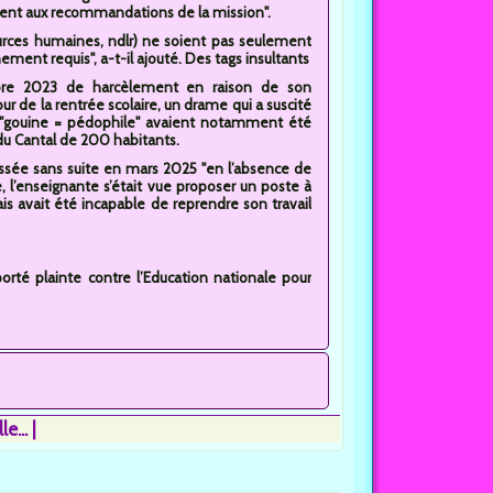
ment aux recommandations de la mission".
ssources humaines, ndlr) ne soient pas seulement
ement requis", a-t-il ajouté. Des tags insultants
embre 2023 de harcèlement en raison de son
r de la rentrée scolaire, un drame qui a suscité
t "gouine = pédophile" avaient notamment été
du Cantal de 200 habitants.
assée sans suite en mars 2025 "en l’absence de
e, l’enseignante s’était vue proposer un poste à
s avait été incapable de reprendre son travail
orté plainte contre l’Education nationale pour
e...