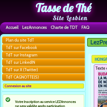
Tasse de Thé
Site Lesbien
Accueil
LezAnnonces
Charte de TDT
FAQ
Plan du site TdT
LezPr
Vous êtes 
TdT sur Facebook
TdT sur Instagram
HONGRIE
TdT sur LinkedIN
Texte 
TdT sur X (Twitter)
TdT CAGNOTTE(S)
Connexion au site
Votre Inscription au service LEZAnnonces
ne sera validée après participation