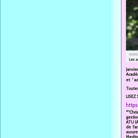
Janvie
Académ
et「ad
Toutes
LISEZ 
https
*"Chri
gestio
ATU (A
de l'a
assure
Medtron