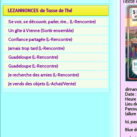
Texte 
LEZANNONCES de Tasse de Thé
Se voir, se découvrir, parler, rire... (L-Rencontre)
Un gîte à Vienne (Sortir ensemble)
Confiance partagée (L-Rencontre)
Jamais trop tard (L-Rencontre)
Guadeloupe (L-Rencontre)
Guadeloupe (L-Rencontre)
Je recherche des amies (L-Rencontre)
Je vends des objets (L-Achat/Vente)
dimanc
Date :
Heure 
Lieu d
Parcou
(allur
Ici, p
Blue d