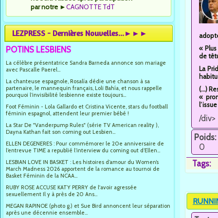
par notre
►
CAGNOTTE TdT
LEZPRESS - Dernières Nouvelles...►►►
adopté
« Plus
POTINS LESBIENS
de têt
La célèbre présentatrice Sandra Barneda annonce son mariage
La Pri
avec Pascalle Paerel...
habitu
La chanteuse espagnole, Rosalía dédie une chanson à sa
partenaire, le mannequin français, Loli Bahía, et nous rappelle
(...) 
pourquoi l’invisibilité lesbienne existe toujours...
« pro
l’issu
Foot Féminin - Lola Gallardo et Cristina Vicente, stars du football
féminin espagnol, attendent leur premier bébé !
/div>
La Star De "Vanderpump Rules" (série TV American reality ),
Dayna Kathan fait son coming out Lesbien...
Poids:
ELLEN DEGENERES : Pour commémorer le 20e anniversaire de
0
l’entrevue TIME a republié l’interview du coming out d’Ellen...
LESBIAN LOVE IN BASKET : Les histoires d’amour du Women’s
Tags:
March Madness 2026 apportent de la romance au tournoi de
Basket Féminin de la NCAA...
RUBY ROSE ACCUSE KATY PERRY de l'avoir agressée
sexuellement Il y à près de 20 Ans...
RUNNI
MEGAN RAPINOE (photo g.) et Sue Bird annoncent leur séparation
après une décennie ensemble...