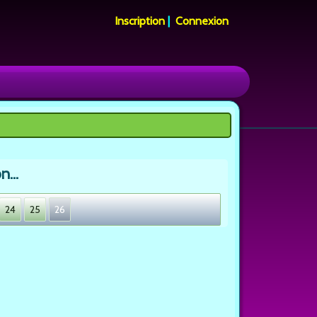
Inscription
|
Connexion
n...
24
25
26