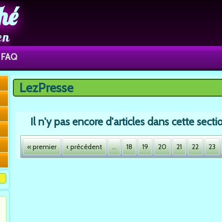
hé
en
FAQ
LezPresse
Vous êtes ici
Il n'y pas encore d'articles dans cette sectio
« premier
‹ précédent
…
18
19
20
21
22
23
Pages