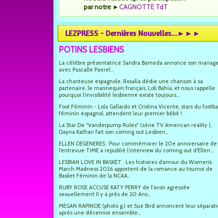
par notre
►
CAGNOTTE TdT
LEZPRESS - Dernières Nouvelles...►►►
POTINS LESBIENS
La célèbre présentatrice Sandra Barneda annonce son mariag
avec Pascalle Paerel...
La chanteuse espagnole, Rosalía dédie une chanson à sa
partenaire, le mannequin français, Loli Bahía, et nous rappelle
pourquoi l’invisibilité lesbienne existe toujours...
Foot Féminin - Lola Gallardo et Cristina Vicente, stars du footba
féminin espagnol, attendent leur premier bébé !
La Star De "Vanderpump Rules" (série TV American reality ),
Dayna Kathan fait son coming out Lesbien...
ELLEN DEGENERES : Pour commémorer le 20e anniversaire de
l’entrevue TIME a republié l’interview du coming out d’Ellen...
LESBIAN LOVE IN BASKET : Les histoires d’amour du Women’s
March Madness 2026 apportent de la romance au tournoi de
Basket Féminin de la NCAA...
RUBY ROSE ACCUSE KATY PERRY de l'avoir agressée
sexuellement Il y à près de 20 Ans...
MEGAN RAPINOE (photo g.) et Sue Bird annoncent leur séparat
après une décennie ensemble...