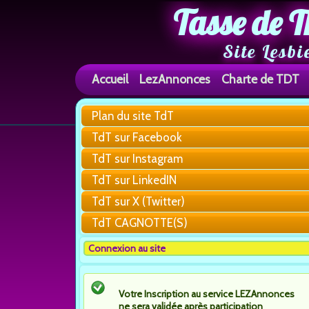
Tasse de T
Site Lesbi
Accueil
LezAnnonces
Charte de TDT
Plan du site TdT
TdT sur Facebook
TdT sur Instagram
TdT sur LinkedIN
TdT sur X (Twitter)
TdT CAGNOTTE(S)
Connexion au site
Votre Inscription au service LEZAnnonces
ne sera validée après participation