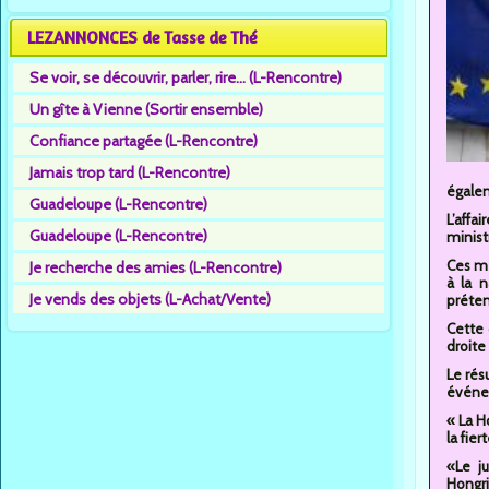
LEZANNONCES de Tasse de Thé
Se voir, se découvrir, parler, rire... (L-Rencontre)
Un gîte à Vienne (Sortir ensemble)
Confiance partagée (L-Rencontre)
Jamais trop tard (L-Rencontre)
égalem
Guadeloupe (L-Rencontre)
L’aff
Guadeloupe (L-Rencontre)
minist
Ces me
Je recherche des amies (L-Rencontre)
à la 
Je vends des objets (L-Achat/Vente)
préten
Cette 
droite
Le rés
événem
« La H
la fiert
«Le j
Hongri