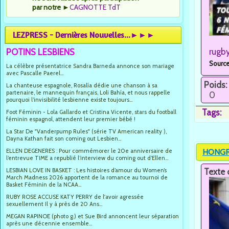
par notre
►
CAGNOTTE TdT
LEZPRESS - Dernières Nouvelles...►►►
rugb
POTINS LESBIENS
Source
La célèbre présentatrice Sandra Barneda annonce son mariage
avec Pascalle Paerel...
Poids:
La chanteuse espagnole, Rosalía dédie une chanson à sa
partenaire, le mannequin français, Loli Bahía, et nous rappelle
0
pourquoi l’invisibilité lesbienne existe toujours...
Tags:
Foot Féminin - Lola Gallardo et Cristina Vicente, stars du football
féminin espagnol, attendent leur premier bébé !
La Star De "Vanderpump Rules" (série TV American reality ),
Dayna Kathan fait son coming out Lesbien...
HONGRIE
ELLEN DEGENERES : Pour commémorer le 20e anniversaire de
l’entrevue TIME a republié l’interview du coming out d’Ellen...
Texte 
LESBIAN LOVE IN BASKET : Les histoires d’amour du Women’s
March Madness 2026 apportent de la romance au tournoi de
Basket Féminin de la NCAA...
RUBY ROSE ACCUSE KATY PERRY de l'avoir agressée
sexuellement Il y à près de 20 Ans...
MEGAN RAPINOE (photo g.) et Sue Bird annoncent leur séparation
après une décennie ensemble...