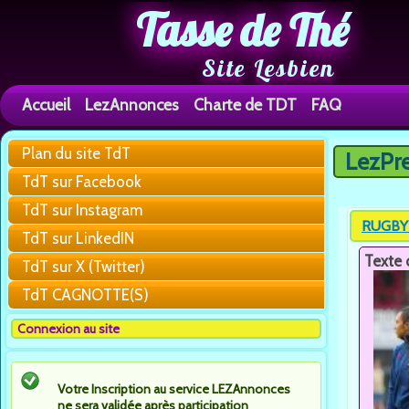
Tasse de Thé
Site Lesbien
Accueil
LezAnnonces
Charte de TDT
FAQ
Plan du site TdT
LezPr
Vous êtes 
TdT sur Facebook
TdT sur Instagram
RUGBY 
TdT sur LinkedIN
Texte 
TdT sur X (Twitter)
TdT CAGNOTTE(S)
Connexion au site
Votre Inscription au service LEZAnnonces
ne sera validée après participation