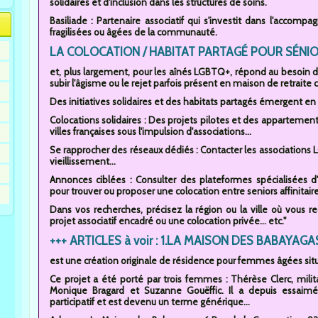
solidaires et d'inclusion dans les structures de soins.
Basiliade : Partenaire associatif qui s'investit dans l'acco
fragilisées ou âgées de la communauté.
LA COLOCATION / HABITAT PARTAGÉ POUR SÉNIOR
et, plus largement, pour les aînés LGBTQ+, répond au besoin de v
subir l'âgisme ou le rejet parfois présent en maison de retraite c
Des initiatives solidaires et des habitats partagés émergent en 
Colocations solidaires : Des projets pilotes et des appartement
villes françaises sous l'impulsion d'associations...
Se rapprocher des réseaux dédiés : Contacter les associations 
vieillissement...
Annonces ciblées : Consulter des plateformes spécialisées 
pour trouver ou proposer une colocation entre seniors affinitaire
Dans vos recherches, précisez la région ou la ville où vous 
projet associatif encadré ou une colocation privée... etc."
+++ ARTICLES à voir : 1.LA MAISON DES BABAYAGA
est une création originale de résidence pour femmes âgées sit
Ce projet a été porté par trois femmes : Thérèse Clerc, militant
Monique Bragard et Suzanne Gouëffic. Il a depuis essaimé
participatif et est devenu un terme générique...