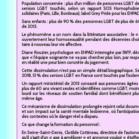
Population concernée : plus d'un million de personnes LGBT de
seniors LGBT touchés, selon un rapport SOS Homophobie de
solidaires (Paris, Lille, Bordeaux), label Grey Pride pour les EHPA
Sans enfants : plus de 90 % des personnes LGBT de plus de 60 
de 2013.
Le phénomène a un nom dans la littérature associative : le «
ouvertement leur homosexualité pendant des décennies chois
taire à nouveau leur vie affective.
Diane Rouzier, psychologue en EHPAD interrogée par l'AFP, décr
que « l'équipe soignante ne va pas chercher plus loin, par re
en réalité une peur bien concrète du jugement.
Cette dissimulation n'est pas un simple détail biographique.
2018, 51 % des seniors LGBT en France sont touchés par l'isolem
Un rapport ministériel de 2013 consacré aux personnes âgées 
plus de 60 ans vivant seules et identifiées comme LGBT, moins
lourd sur les réseaux de soutien familial dont bénéficient p
même âge.
Ce mécanisme de dissimulation prolongée rejoint celui documen
et son impact sur la santé mentale lesbienne, où l'anticipat
des contextes où le danger réel a disparu.
Ce que change la formation du personnel :
En Seine-Saint-Denis, Clotilde Cottineau, directrice de l'auto
qu'il s'agit d'un « axe à améliorer » et annonce vouloir « étof