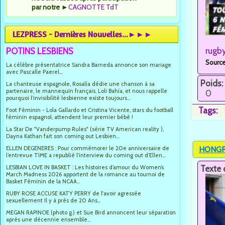
par notre
►
CAGNOTTE TdT
LEZPRESS - Dernières Nouvelles...►►►
rugb
POTINS LESBIENS
Source
La célèbre présentatrice Sandra Barneda annonce son mariage
avec Pascalle Paerel...
Poids:
La chanteuse espagnole, Rosalía dédie une chanson à sa
partenaire, le mannequin français, Loli Bahía, et nous rappelle
0
pourquoi l’invisibilité lesbienne existe toujours...
Tags:
Foot Féminin - Lola Gallardo et Cristina Vicente, stars du football
féminin espagnol, attendent leur premier bébé !
La Star De "Vanderpump Rules" (série TV American reality ),
Dayna Kathan fait son coming out Lesbien...
HONGRIE
ELLEN DEGENERES : Pour commémorer le 20e anniversaire de
l’entrevue TIME a republié l’interview du coming out d’Ellen...
Texte 
LESBIAN LOVE IN BASKET : Les histoires d’amour du Women’s
March Madness 2026 apportent de la romance au tournoi de
Basket Féminin de la NCAA...
RUBY ROSE ACCUSE KATY PERRY de l'avoir agressée
sexuellement Il y à près de 20 Ans...
MEGAN RAPINOE (photo g.) et Sue Bird annoncent leur séparation
après une décennie ensemble...