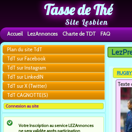
Tasse de Thé
Site Lesbien
Accueil
LezAnnonces
Charte de TDT
FAQ
Plan du site TdT
LezPr
Vous êtes 
TdT sur Facebook
TdT sur Instagram
RUGBY 
TdT sur LinkedIN
Texte 
TdT sur X (Twitter)
TdT CAGNOTTE(S)
Connexion au site
Votre Inscription au service LEZAnnonces
ne sera validée après participation