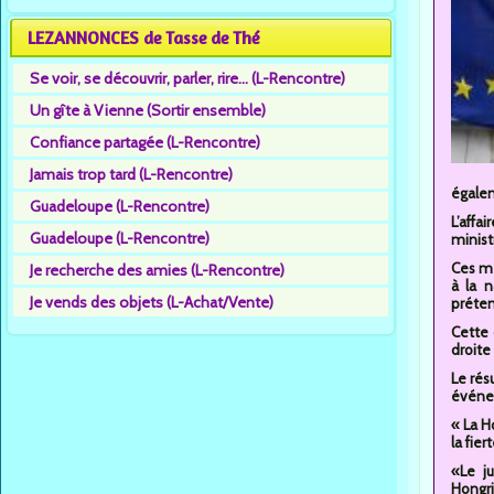
LEZANNONCES de Tasse de Thé
Se voir, se découvrir, parler, rire... (L-Rencontre)
Un gîte à Vienne (Sortir ensemble)
Confiance partagée (L-Rencontre)
Jamais trop tard (L-Rencontre)
égalem
Guadeloupe (L-Rencontre)
L’aff
Guadeloupe (L-Rencontre)
minist
Ces me
Je recherche des amies (L-Rencontre)
à la 
Je vends des objets (L-Achat/Vente)
préten
Cette 
droite
Le rés
événem
« La H
la fiert
«Le j
Hongri