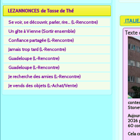
LEZANNONCES de Tasse de Thé
ITALIE,
Se voir, se découvrir, parler, rire... (L-Rencontre)
Un gîte à Vienne (Sortir ensemble)
Texte 
Confiance partagée (L-Rencontre)
Jamais trop tard (L-Rencontre)
Guadeloupe (L-Rencontre)
Guadeloupe (L-Rencontre)
Je recherche des amies (L-Rencontre)
Je vends des objets (L-Achat/Vente)
contes
Stonew
Aujour
2026 p
60 cor
Cela c