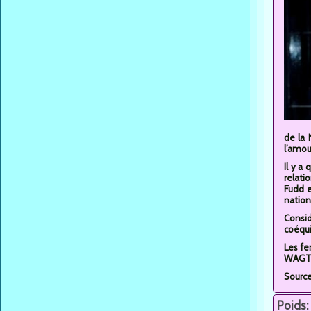
de la 
l’amou
Il y a
relati
Fudd e
nation
Consid
coéqui
Les fe
WAGTal
Sourc
Poids: