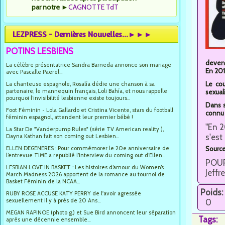
par notre
►
CAGNOTTE TdT
LEZPRESS - Dernières Nouvelles...►►►
POTINS LESBIENS
devena
La célèbre présentatrice Sandra Barneda annonce son mariage
En 201
avec Pascalle Paerel...
Le cou
La chanteuse espagnole, Rosalía dédie une chanson à sa
partenaire, le mannequin français, Loli Bahía, et nous rappelle
sexuali
pourquoi l’invisibilité lesbienne existe toujours...
Dans s
Foot Féminin - Lola Gallardo et Cristina Vicente, stars du football
connu 
féminin espagnol, attendent leur premier bébé !
"En 2
La Star De "Vanderpump Rules" (série TV American reality ),
s'est
Dayna Kathan fait son coming out Lesbien...
ELLEN DEGENERES : Pour commémorer le 20e anniversaire de
Source
l’entrevue TIME a republié l’interview du coming out d’Ellen...
POUR 
LESBIAN LOVE IN BASKET : Les histoires d’amour du Women’s
Jeffr
March Madness 2026 apportent de la romance au tournoi de
Basket Féminin de la NCAA...
Poids:
RUBY ROSE ACCUSE KATY PERRY de l'avoir agressée
sexuellement Il y à près de 20 Ans...
0
MEGAN RAPINOE (photo g.) et Sue Bird annoncent leur séparation
Tags:
après une décennie ensemble...