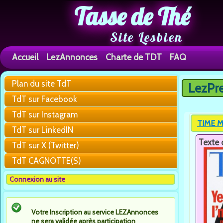
Tasse de Thé
Site Lesbien
Accueil
LezAnnonces
Charte de TDT
FAQ
Plan du site TdT
LezPr
Vous êtes 
TdT sur Facebook
TdT sur Instagram
TIME M
TdT sur LinkedIN
Texte 
TdT sur X (Twitter)
TdT CAGNOTTE(S)
Connexion au site
Votre Inscription au service LEZAnnonces
ne sera validée après participation