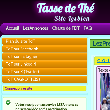
Tasse de Thé
Site Lesbien
Accueil
LezAnnonces
Charte de TDT
FAQ
Plan du site TdT
LezPr
Vous êtes 
TdT sur Facebook
TdT sur Instagram
C.I.O :
TdT sur LinkedIN
Texte 
TdT sur X (Twitter)
TdT CAGNOTTE(S)
Connexion au site
Votre Inscription au service LEZAnnonces
ne sera validée après participation