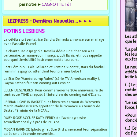
par notre
►
CAGNOTTE TdT
LEZPRESS - Dernières Nouvelles...►►►
POTINS LESBIENS
Les at
La célèbre présentatrice Sandra Barneda annonce son mariage
que le
avec Pascalle Paerel...
"La po
La chanteuse espagnole, Rosalía dédie une chanson à sa
les Je
partenaire, le mannequin français, Loli Bahía, et nous rappelle
aux fe
pourquoi l’invisibilité lesbienne existe toujours...
La nou
Foot Féminin - Lola Gallardo et Cristina Vicente, stars du football
féminin espagnol, attendent leur premier bébé !
athlèt
initie
La Star De "Vanderpump Rules" (série TV American reality ),
Dayna Kathan fait son coming out Lesbien...
(...) 
médeci
ELLEN DEGENERES : Pour commémorer le 20e anniversaire de
des av
l’entrevue TIME a republié l’interview du coming out d’Ellen...
LESBIAN LOVE IN BASKET : Les histoires d’amour du Women’s
"Le se
March Madness 2026 apportent de la romance au tournoi de
force,
Basket Féminin de la NCAA...
«Pour 
RUBY ROSE ACCUSE KATY PERRY de l'avoir agressée
donc ê
sexuellement Il y à près de 20 Ans...
(...) 
MEGAN RAPINOE (photo g.) et Sue Bird annoncent leur séparation
de Par
après une décennie ensemble...