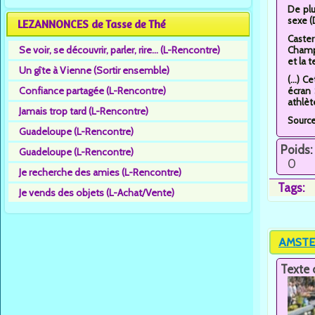
De plu
sexe (
LEZANNONCES de Tasse de Thé
Caster
Se voir, se découvrir, parler, rire... (L-Rencontre)
Champi
et la 
Un gîte à Vienne (Sortir ensemble)
(...) 
Confiance partagée (L-Rencontre)
écran 
athlèt
Jamais trop tard (L-Rencontre)
Sourc
Guadeloupe (L-Rencontre)
Poids:
Guadeloupe (L-Rencontre)
0
Je recherche des amies (L-Rencontre)
Tags:
Je vends des objets (L-Achat/Vente)
AMSTER
Texte 