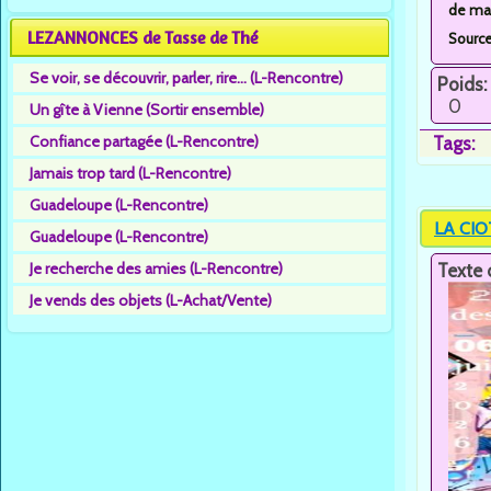
de mar
LEZANNONCES de Tasse de Thé
Sourc
Se voir, se découvrir, parler, rire... (L-Rencontre)
Poids:
0
Un gîte à Vienne (Sortir ensemble)
Confiance partagée (L-Rencontre)
Tags:
Jamais trop tard (L-Rencontre)
Guadeloupe (L-Rencontre)
LA CIO
Guadeloupe (L-Rencontre)
Je recherche des amies (L-Rencontre)
Texte 
Je vends des objets (L-Achat/Vente)