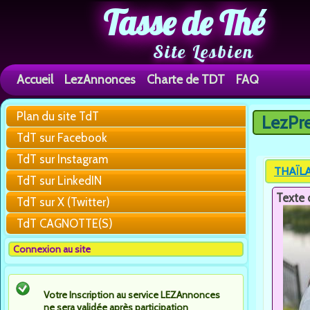
Tasse de Thé
Site Lesbien
Accueil
LezAnnonces
Charte de TDT
FAQ
Plan du site TdT
LezPr
Vous êtes 
TdT sur Facebook
TdT sur Instagram
THAÏLAN
TdT sur LinkedIN
Texte 
TdT sur X (Twitter)
TdT CAGNOTTE(S)
Connexion au site
Votre Inscription au service LEZAnnonces
ne sera validée après participation