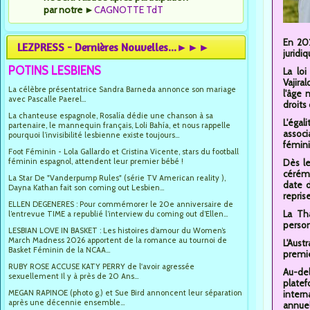
par notre
►
CAGNOTTE TdT
En 202
LEZPRESS - Dernières Nouvelles...►►►
juridi
POTINS LESBIENS
La lo
Vajira
La célèbre présentatrice Sandra Barneda annonce son mariage
l'âge 
avec Pascalle Paerel...
droits 
La chanteuse espagnole, Rosalía dédie une chanson à sa
L'égal
partenaire, le mannequin français, Loli Bahía, et nous rappelle
associ
pourquoi l’invisibilité lesbienne existe toujours...
fémini
Foot Féminin - Lola Gallardo et Cristina Vicente, stars du football
féminin espagnol, attendent leur premier bébé !
Dès le
cérémo
La Star De "Vanderpump Rules" (série TV American reality ),
date 
Dayna Kathan fait son coming out Lesbien...
repris
ELLEN DEGENERES : Pour commémorer le 20e anniversaire de
La Tha
l’entrevue TIME a republié l’interview du coming out d’Ellen...
person
LESBIAN LOVE IN BASKET : Les histoires d’amour du Women’s
March Madness 2026 apportent de la romance au tournoi de
L'Aust
Basket Féminin de la NCAA...
premie
RUBY ROSE ACCUSE KATY PERRY de l'avoir agressée
Au-del
sexuellement Il y à près de 20 Ans...
platef
MEGAN RAPINOE (photo g.) et Sue Bird annoncent leur séparation
intern
après une décennie ensemble...
annuel