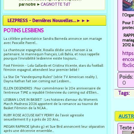
par notre
►
CAGNOTTE TdT
l’Orga
LEZPRESS - Dernières Nouvelles...►►►
Pour l
protec
POTINS LESBIENS
RAPPEL
La célèbre présentatrice Sandra Barneda annonce son mariage
mariag
avec Pascalle Paerel...
2012 à
La chanteuse espagnole, Rosalía dédie une chanson à sa
http
partenaire, le mannequin français, Loli Bahía, et nous rappelle
pourquoi l’invisibilité lesbienne existe toujours...
encor
fbcl
Foot Féminin - Lola Gallardo et Cristina Vicente, stars du football
féminin espagnol, attendent leur premier bébé !
Poids:
La Star De "Vanderpump Rules" (série TV American reality ),
Dayna Kathan fait son coming out Lesbien...
0
ELLEN DEGENERES : Pour commémorer le 20e anniversaire de
Tags:
l’entrevue TIME a republié l’interview du coming out d’Ellen...
LESBIAN LOVE IN BASKET : Les histoires d’amour du Women’s
March Madness 2026 apportent de la romance au tournoi de
Basket Féminin de la NCAA...
RUBY ROSE ACCUSE KATY PERRY de l'avoir agressée
AUSTRAL
sexuellement Il y à près de 20 Ans...
MEGAN RAPINOE (photo g.) et Sue Bird annoncent leur séparation
Texte 
après une décennie ensemble...