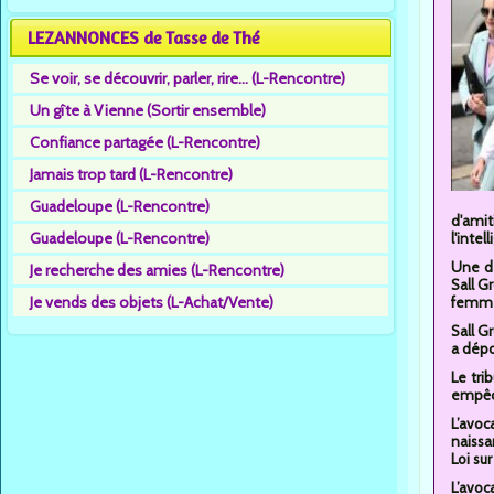
LEZANNONCES de Tasse de Thé
Se voir, se découvrir, parler, rire... (L-Rencontre)
Un gîte à Vienne (Sortir ensemble)
Confiance partagée (L-Rencontre)
Jamais trop tard (L-Rencontre)
Guadeloupe (L-Rencontre)
d'amit
Guadeloupe (L-Rencontre)
l'intel
Une dé
Je recherche des amies (L-Rencontre)
Sall G
Je vends des objets (L-Achat/Vente)
femme 
Sall G
a dépo
Le tri
empêch
L’avoc
naissa
Loi sur
L’avoc