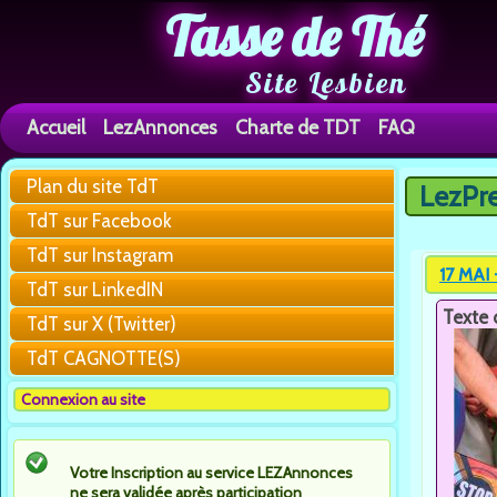
Tasse de Thé
Site Lesbien
Accueil
LezAnnonces
Charte de TDT
FAQ
Plan du site TdT
LezPr
Vous êtes 
TdT sur Facebook
TdT sur Instagram
17 MAI
TdT sur LinkedIN
Texte 
TdT sur X (Twitter)
TdT CAGNOTTE(S)
Connexion au site
Votre Inscription au service LEZAnnonces
ne sera validée après participation