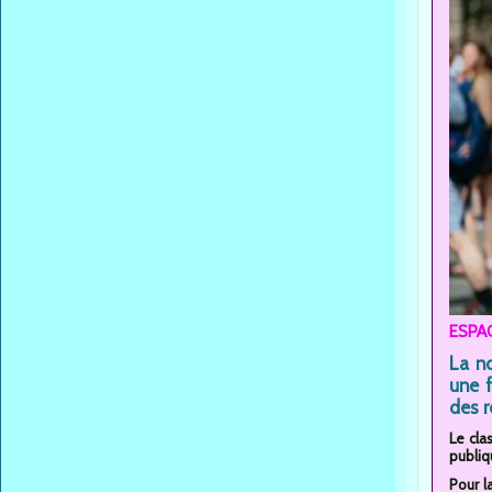
ESPAG
La n
une f
des r
Le cla
publiq
Pour l