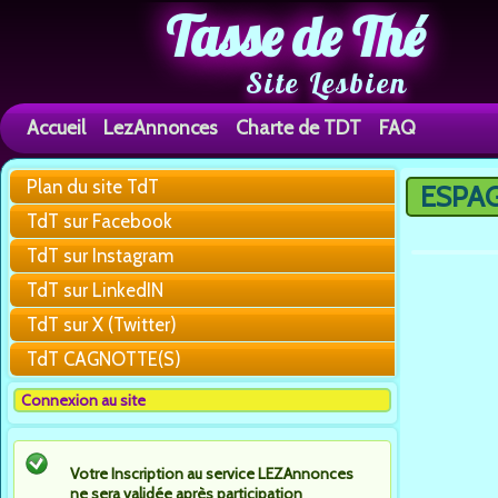
Tasse de Thé
Site Lesbien
Accueil
LezAnnonces
Charte de TDT
FAQ
Plan du site TdT
ESPAG
Vous êtes 
TdT sur Facebook
TdT sur Instagram
TdT sur LinkedIN
TdT sur X (Twitter)
TdT CAGNOTTE(S)
Connexion au site
Votre Inscription au service LEZAnnonces
ne sera validée après participation