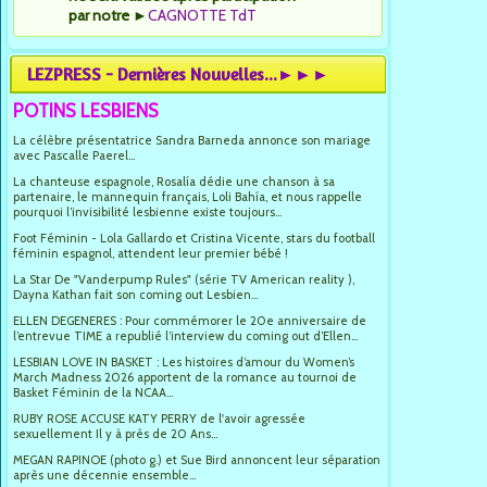
par notre
►
CAGNOTTE TdT
LEZPRESS - Dernières Nouvelles...►►►
POTINS LESBIENS
La célèbre présentatrice Sandra Barneda annonce son mariage
avec Pascalle Paerel...
La chanteuse espagnole, Rosalía dédie une chanson à sa
partenaire, le mannequin français, Loli Bahía, et nous rappelle
pourquoi l’invisibilité lesbienne existe toujours...
Foot Féminin - Lola Gallardo et Cristina Vicente, stars du football
féminin espagnol, attendent leur premier bébé !
La Star De "Vanderpump Rules" (série TV American reality ),
Dayna Kathan fait son coming out Lesbien...
ELLEN DEGENERES : Pour commémorer le 20e anniversaire de
l’entrevue TIME a republié l’interview du coming out d’Ellen...
LESBIAN LOVE IN BASKET : Les histoires d’amour du Women’s
March Madness 2026 apportent de la romance au tournoi de
Basket Féminin de la NCAA...
RUBY ROSE ACCUSE KATY PERRY de l'avoir agressée
sexuellement Il y à près de 20 Ans...
MEGAN RAPINOE (photo g.) et Sue Bird annoncent leur séparation
après une décennie ensemble...