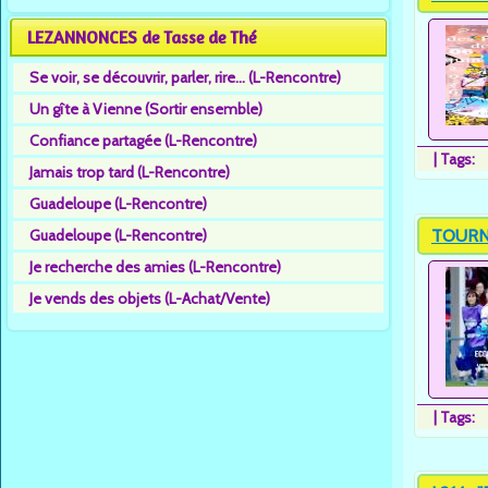
LEZANNONCES de Tasse de Thé
Se voir, se découvrir, parler, rire... (L-Rencontre)
Un gîte à Vienne (Sortir ensemble)
Confiance partagée (L-Rencontre)
|
Tags:
Jamais trop tard (L-Rencontre)
Guadeloupe (L-Rencontre)
TOURNO
Guadeloupe (L-Rencontre)
Je recherche des amies (L-Rencontre)
Je vends des objets (L-Achat/Vente)
|
Tags: