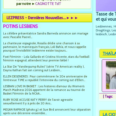
par notre
►
CAGNOTTE TdT
Tasse de T
LEZPRESS - Dernières Nouvelles...►►►
et qui vou
POTINS LESBIENS
Lesbiennes, H
DragKings, Le
La célèbre présentatrice Sandra Barneda annonce son mariage
lesbisch, Lesb
avec Pascalle Paerel...
La chanteuse espagnole, Rosalía dédie une chanson à sa
partenaire, le mannequin français, Loli Bahía, et nous rappelle
pourquoi l’invisibilité lesbienne existe toujours...
THAÏLAN
Foot Féminin - Lola Gallardo et Cristina Vicente, stars du football
féminin espagnol, attendent leur premier bébé !
La Star De "Vanderpump Rules" (série TV American reality ),
Dayna Kathan fait son coming out Lesbien...
ELLEN DEGENERES : Pour commémorer le 20e anniversaire de
l’entrevue TIME a republié l’interview du coming out d’Ellen...
LESBIAN LOVE IN BASKET : Les histoires d’amour du Women’s
March Madness 2026 apportent de la romance au tournoi de
Basket Féminin de la NCAA...
|
Tags:
RUBY ROSE ACCUSE KATY PERRY de l'avoir agressée
sexuellement Il y à près de 20 Ans...
MEGAN RAPINOE (photo g.) et Sue Bird annoncent leur séparation
après une décennie ensemble...
LA CIO