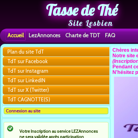
Tasse de Thé
Site Lesbien
Accueil
LezAnnonces
Charte de TDT
FAQ
Chères int
Plan du site TdT
Notre site
TdT sur Facebook
(Inscriptio
Pendant ce
TdT sur Instagram
N'hésitez 
TdT sur LinkedIN
TdT sur X (Twitter)
TdT CAGNOTTE(S)
Connexion au site
Votre Inscription au service LEZAnnonces
ne sera validée après participation