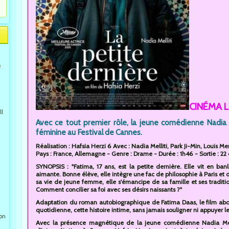
e
CINÉMA L
ll
Avec ce tout premier rôle, la jeune comédienne Nadia M
féminine au Festival de Cannes.
Réalisation : Hafsia Herzi 6 Avec : Nadia Melliti, Park Ji-Min, Louis M
Pays : France, Allemagne - Genre : Drame - Durée : 1h46 - Sortie : 22
SYNOPSIS : "Fatima, 17 ans, est la petite dernière. Elle vit en ba
aimante. Bonne élève, elle intègre une fac de philosophie à Paris 
sa vie de jeune femme, elle s'émancipe de sa famille et ses traditio
Comment concilier sa foi avec ses désirs naissants ?"
Adaptation du roman autobiographique de Fatima Daas, le film abord
quotidienne, cette histoire intime, sans jamais souligner ni appuyer l
ion
Avec la présence magnétique de la jeune comédienne Nadia Melli