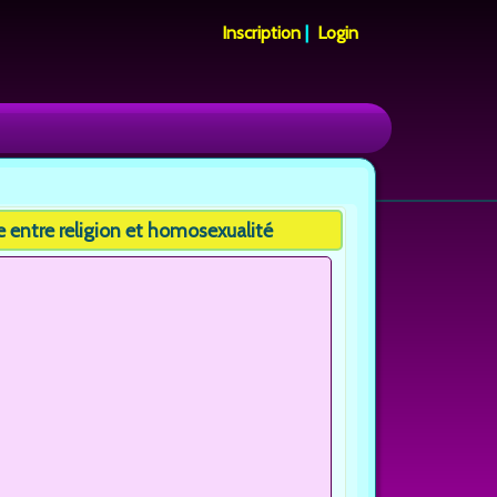
Inscription
|
Login
lée entre religion et homosexualité