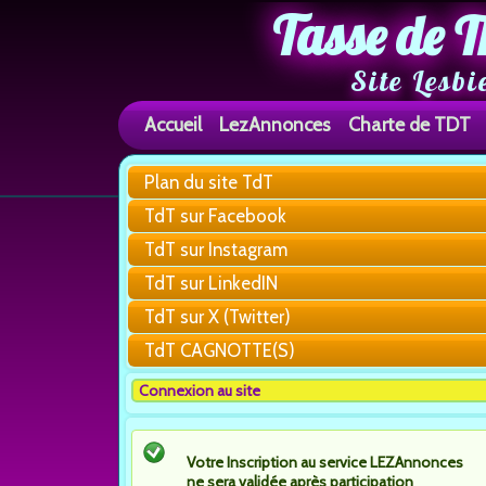
Tasse de T
Site Lesbi
Accueil
LezAnnonces
Charte de TDT
Plan du site TdT
TdT sur Facebook
TdT sur Instagram
TdT sur LinkedIN
TdT sur X (Twitter)
TdT CAGNOTTE(S)
Connexion au site
Votre Inscription au service LEZAnnonces
ne sera validée après participation