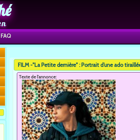
hé
en
FAQ
You are here
FILM -"La Petite dernière" : Portrait d’une ado tirail
Texte de l'annonce: