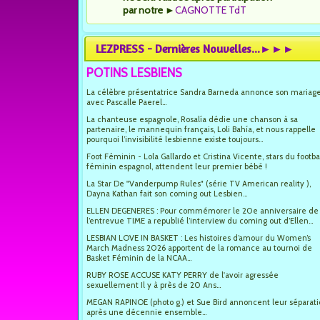
par notre
►
CAGNOTTE TdT
LEZPRESS - Dernières Nouvelles...►►►
POTINS LESBIENS
La célèbre présentatrice Sandra Barneda annonce son mariag
avec Pascalle Paerel...
La chanteuse espagnole, Rosalía dédie une chanson à sa
partenaire, le mannequin français, Loli Bahía, et nous rappelle
pourquoi l’invisibilité lesbienne existe toujours...
Foot Féminin - Lola Gallardo et Cristina Vicente, stars du footba
féminin espagnol, attendent leur premier bébé !
La Star De "Vanderpump Rules" (série TV American reality ),
Dayna Kathan fait son coming out Lesbien...
ELLEN DEGENERES : Pour commémorer le 20e anniversaire de
l’entrevue TIME a republié l’interview du coming out d’Ellen...
LESBIAN LOVE IN BASKET : Les histoires d’amour du Women’s
March Madness 2026 apportent de la romance au tournoi de
Basket Féminin de la NCAA...
RUBY ROSE ACCUSE KATY PERRY de l'avoir agressée
sexuellement Il y à près de 20 Ans...
MEGAN RAPINOE (photo g.) et Sue Bird annoncent leur séparat
après une décennie ensemble...