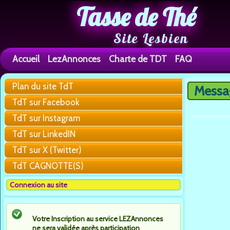
Tasse de Thé
Site Lesbien
Accueil
LezAnnonces
Charte de TDT
FAQ
Plan du site TdT
Messa
You are h
TdT sur Facebook
TdT sur Instagram
TdT sur LinkedIN
TdT sur X (Twitter)
TdT CAGNOTTE(S)
Connexion au site
Votre Inscription au service LEZAnnonces
ne sera validée après participation