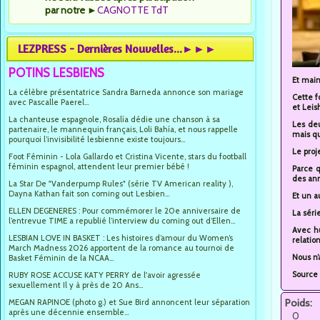
par notre
►
CAGNOTTE TdT
LEZPRESS - Dernières Nouvelles...►►►
POTINS LESBIENS
Et main
La célèbre présentatrice Sandra Barneda annonce son mariage
Cette f
avec Pascalle Paerel...
et Leis
La chanteuse espagnole, Rosalía dédie une chanson à sa
Les deu
partenaire, le mannequin français, Loli Bahía, et nous rappelle
mais qu
pourquoi l’invisibilité lesbienne existe toujours...
Le proj
Foot Féminin - Lola Gallardo et Cristina Vicente, stars du football
féminin espagnol, attendent leur premier bébé !
Parce q
des an
La Star De "Vanderpump Rules" (série TV American reality ),
Dayna Kathan fait son coming out Lesbien...
Et un a
ELLEN DEGENERES : Pour commémorer le 20e anniversaire de
La séri
l’entrevue TIME a republié l’interview du coming out d’Ellen...
Avec hu
LESBIAN LOVE IN BASKET : Les histoires d’amour du Women’s
relatio
March Madness 2026 apportent de la romance au tournoi de
Nous n’
Basket Féminin de la NCAA...
Source 
RUBY ROSE ACCUSE KATY PERRY de l'avoir agressée
sexuellement Il y à près de 20 Ans...
Poids:
MEGAN RAPINOE (photo g.) et Sue Bird annoncent leur séparation
après une décennie ensemble...
0