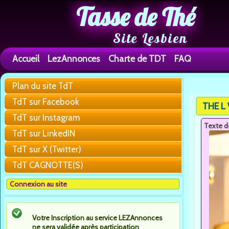
Tasse de Thé
Site Lesbien
Accueil
LezAnnonces
Charte de TDT
FAQ
Plan du site TdT
You are h
TdT sur Facebook
THE L 
TdT sur Instagram
Texte d
TdT sur LinkedIN
TdT sur X (Twitter)
TdT CAGNOTTE(S)
Connexion au site
Votre Inscription au service LEZAnnonces
ne sera validée après participation