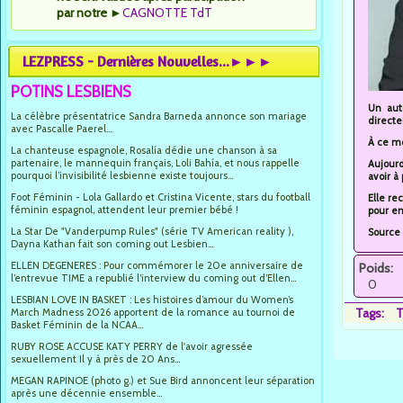
par notre
►
CAGNOTTE TdT
LEZPRESS - Dernières Nouvelles...►►►
POTINS LESBIENS
Un aut
La célèbre présentatrice Sandra Barneda annonce son mariage
directe
avec Pascalle Paerel...
À ce mo
La chanteuse espagnole, Rosalía dédie une chanson à sa
partenaire, le mannequin français, Loli Bahía, et nous rappelle
Aujourd
pourquoi l’invisibilité lesbienne existe toujours...
avoir à
Foot Féminin - Lola Gallardo et Cristina Vicente, stars du football
Elle re
féminin espagnol, attendent leur premier bébé !
pour em
La Star De "Vanderpump Rules" (série TV American reality ),
Source 
Dayna Kathan fait son coming out Lesbien...
ELLEN DEGENERES : Pour commémorer le 20e anniversaire de
Poids:
l’entrevue TIME a republié l’interview du coming out d’Ellen...
0
LESBIAN LOVE IN BASKET : Les histoires d’amour du Women’s
Tags:
T
March Madness 2026 apportent de la romance au tournoi de
Basket Féminin de la NCAA...
RUBY ROSE ACCUSE KATY PERRY de l'avoir agressée
sexuellement Il y à près de 20 Ans...
MEGAN RAPINOE (photo g.) et Sue Bird annoncent leur séparation
après une décennie ensemble...