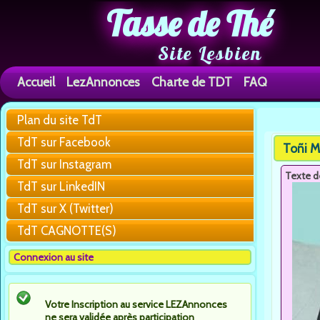
Tasse de Thé
Site Lesbien
Accueil
LezAnnonces
Charte de TDT
FAQ
Plan du site TdT
You are h
TdT sur Facebook
Toñi M
TdT sur Instagram
Texte d
TdT sur LinkedIN
TdT sur X (Twitter)
TdT CAGNOTTE(S)
Connexion au site
Votre Inscription au service LEZAnnonces
ne sera validée après participation