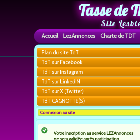
Tasse de T
Site Lesbi
Accueil
LezAnnonces
Charte de TDT
Plan du site TdT
TdT sur Facebook
TdT sur Instagram
TdT sur LinkedIN
TdT sur X (Twitter)
TdT CAGNOTTE(S)
Connexion au site
Votre Inscription au service LEZAnnonces
ne sera validée après participation