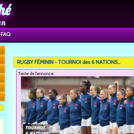
hé
en
FAQ
You are here
RUGBY FÉMININ - TOURNOI des 6 NATIONS...
Texte de l'annonce: