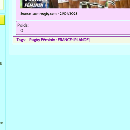
Source : asm-rugby.com - 21/04/2026
Poids:
0
e
Tags:
Rugby Féminin : FRANCE-IRLANDE
ll
ion