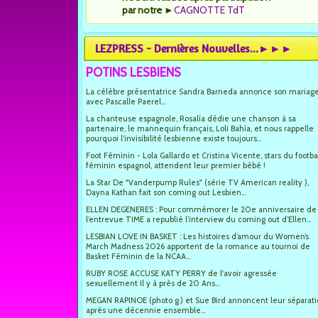
par notre
►
CAGNOTTE TdT
LEZPRESS - Dernières Nouvelles...►►►
POTINS LESBIENS
La célèbre présentatrice Sandra Barneda annonce son mariag
avec Pascalle Paerel...
La chanteuse espagnole, Rosalía dédie une chanson à sa
partenaire, le mannequin français, Loli Bahía, et nous rappelle
pourquoi l’invisibilité lesbienne existe toujours...
Foot Féminin - Lola Gallardo et Cristina Vicente, stars du footba
féminin espagnol, attendent leur premier bébé !
La Star De "Vanderpump Rules" (série TV American reality ),
Dayna Kathan fait son coming out Lesbien...
ELLEN DEGENERES : Pour commémorer le 20e anniversaire de
l’entrevue TIME a republié l’interview du coming out d’Ellen...
LESBIAN LOVE IN BASKET : Les histoires d’amour du Women’s
March Madness 2026 apportent de la romance au tournoi de
Basket Féminin de la NCAA...
RUBY ROSE ACCUSE KATY PERRY de l'avoir agressée
sexuellement Il y à près de 20 Ans...
MEGAN RAPINOE (photo g.) et Sue Bird annoncent leur séparat
après une décennie ensemble...