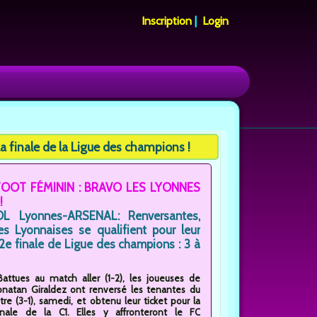
Inscription
|
Login
la finale de la Ligue des champions !
FOOT FÉMININ : BRAVO LES LYONNES
!
OL Lyonnes-ARSENAL: Renversantes,
es Lyonnaises se qualifient pour leur
2e finale de Ligue des champions : 3 à
Battues au match aller (1-2), les joueuses de
onatan Giraldez ont renversé les tenantes du
itre (3-1), samedi, et obtenu leur ticket pour la
inale de la C1. Elles y affronteront le FC