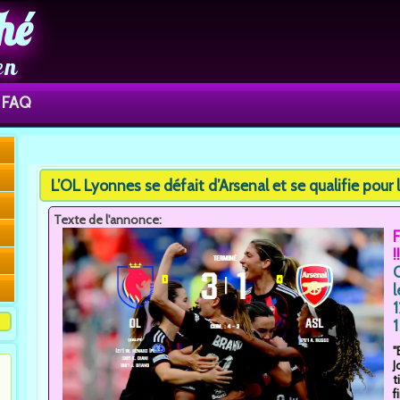
hé
en
FAQ
You are here
L’OL Lyonnes se défait d’Arsenal et se qualifie pour 
Texte de l'annonce:
!!
l
1
1
"
J
t
f