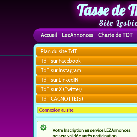
Tasse de T
Site Lesbi
Accueil
LezAnnonces
Charte de TDT
Plan du site TdT
TdT sur Facebook
TdT sur Instagram
TdT sur LinkedIN
TdT sur X (Twitter)
TdT CAGNOTTE(S)
Connexion au site
Votre Inscription au service LEZAnnonces
ne sera validée après participation