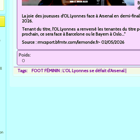
B
d
La joie des joueuses d'OL Lyonnes face à Arsenal en demi-fina
2026.
Tenant du titre, l'OL Lyonnes a renversé les tenantes du titre p
prochain, ce sera face à Barcelone ou le Bayern à Oslo..."
e
Source : rmcsport.bfmtv.com/lemonde.fr- 02/05/2026
Poids:
0
ll
Tags:
FOOT FÉMININ : L’OL Lyonnes se défait d’Arsenal
ion