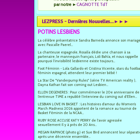
par notre
►
CAGNOTTE TdT
LEZPRESS - Dernières Nouvelles...►►►
POTINS LESBIENS
La célèbre présentatrice Sandra Barneda annonce son mariag
avec Pascalle Paerel...
La chanteuse espagnole, Rosalía dédie une chanson à sa
partenaire, le mannequin français, Loli Bahía, et nous rappelle
pourquoi l’invisibilité lesbienne existe toujours...
Foot Féminin - Lola Gallardo et Cristina Vicente, stars du footba
féminin espagnol, attendent leur premier bébé !
La Star De "Vanderpump Rules" (série TV American reality ),
Dayna Kathan fait son coming out Lesbien...
ELLEN DEGENERES : Pour commémorer le 20e anniversaire de
l’entrevue TIME a republié l’interview du coming out d’Ellen...
LESBIAN LOVE IN BASKET : Les histoires d’amour du Women’s
March Madness 2026 apportent de la romance au tournoi de
Basket Féminin de la NCAA...
RUBY ROSE ACCUSE KATY PERRY de l'avoir agressée
sexuellement Il y à près de 20 Ans...
MEGAN RAPINOE (photo g.) et Sue Bird annoncent leur séparat
après une décennie ensemble...