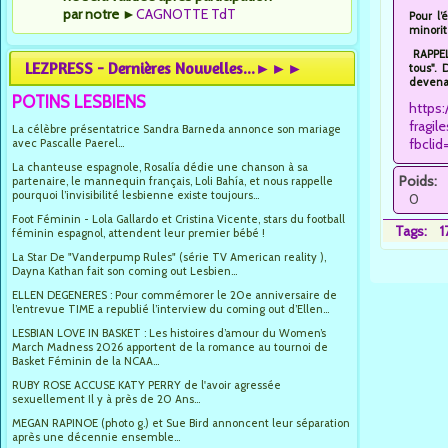
par notre
►
CAGNOTTE TdT
Pour l’
minorit
RAPPEL 
LEZPRESS - Dernières Nouvelles...►►►
tous".
devenan
POTINS LESBIENS
https
fragile
La célèbre présentatrice Sandra Barneda annonce son mariage
fbcli
avec Pascalle Paerel...
La chanteuse espagnole, Rosalía dédie une chanson à sa
Poids:
partenaire, le mannequin français, Loli Bahía, et nous rappelle
pourquoi l’invisibilité lesbienne existe toujours...
0
Foot Féminin - Lola Gallardo et Cristina Vicente, stars du football
Tags:
1
féminin espagnol, attendent leur premier bébé !
La Star De "Vanderpump Rules" (série TV American reality ),
Dayna Kathan fait son coming out Lesbien...
ELLEN DEGENERES : Pour commémorer le 20e anniversaire de
l’entrevue TIME a republié l’interview du coming out d’Ellen...
LESBIAN LOVE IN BASKET : Les histoires d’amour du Women’s
March Madness 2026 apportent de la romance au tournoi de
Basket Féminin de la NCAA...
RUBY ROSE ACCUSE KATY PERRY de l'avoir agressée
sexuellement Il y à près de 20 Ans...
MEGAN RAPINOE (photo g.) et Sue Bird annoncent leur séparation
après une décennie ensemble...