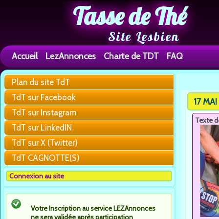
Tasse de Thé
Site Lesbien
Accueil
LezAnnonces
Charte de TDT
FAQ
Plan du site TdT
You are h
TdT sur Facebook
17 MA
TdT sur Instagram
Texte d
TdT sur LinkedIN
TdT sur X (Twitter)
TdT CAGNOTTE(S)
Connexion au site
Votre Inscription au service LEZAnnonces
ne sera validée après participation