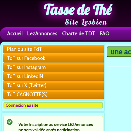
Tasse de Thé
Site Lesbien
Accueil
LezAnnonces
Charte de TDT
FAQ
Plan du site TdT
une ad
You are h
TdT sur Facebook
TdT sur Instagram
TdT sur LinkedIN
TdT sur X (Twitter)
TdT CAGNOTTE(S)
Connexion au site
Votre Inscription au service LEZAnnonces
ne sera validée après participation