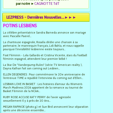
par notre
►
CAGNOTTE TdT
LEZPRESS - Dernières Nouvelles...►►►
POTINS LESBIENS
La célèbre présentatrice Sandra Barneda annonce son mariage
avec Pascalle Paerel...
La chanteuse espagnole, Rosalía dédie une chanson à sa
partenaire, le mannequin français, Loli Bahía, et nous rappelle
pourquoi l’invisibilité lesbienne existe toujours...
Foot Féminin - Lola Gallardo et Cristina Vicente, stars du football
féminin espagnol, attendent leur premier bébé !
La Star De "Vanderpump Rules" (série TV American reality ),
Dayna Kathan fait son coming out Lesbien...
ELLEN DEGENERES : Pour commémorer le 20e anniversaire de
l’entrevue TIME a republié l’interview du coming out d’Ellen...
LESBIAN LOVE IN BASKET : Les histoires d’amour du Women’s
March Madness 2026 apportent de la romance au tournoi de
Basket Féminin de la NCAA...
RUBY ROSE ACCUSE KATY PERRY de l'avoir agressée
sexuellement Il y à près de 20 Ans...
MEGAN RAPINOE (photo g.) et Sue Bird annoncent leur séparation
après une décennie ensemble...