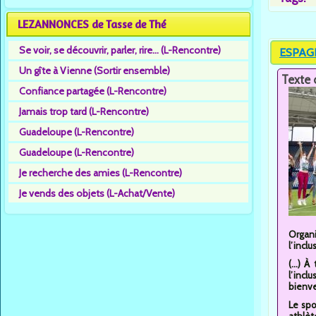
LEZANNONCES de Tasse de Thé
Se voir, se découvrir, parler, rire... (L-Rencontre)
ESPAGN
Un gîte à Vienne (Sortir ensemble)
Texte 
Confiance partagée (L-Rencontre)
Jamais trop tard (L-Rencontre)
Guadeloupe (L-Rencontre)
Guadeloupe (L-Rencontre)
Je recherche des amies (L-Rencontre)
Je vends des objets (L-Achat/Vente)
Organi
l’incl
(...) 
l’incl
bienven
Le spo
athlèt