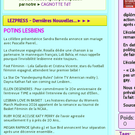
par notre
►
CAGNOTTE TdT
diplôm
action
LEZPRESS - Dernières Nouvelles...►►►
après 
POTINS LESBIENS
L'écol
remarq
La célèbre présentatrice Sandra Barneda annonce son mariage
avec Pascalle Paerel...
En dat
politi
La chanteuse espagnole, Rosalía dédie une chanson à sa
de fai
partenaire, le mannequin français, Loli Bahía, et nous rappelle
pourquoi l’invisibilité lesbienne existe toujours...
L'écol
Foot Féminin - Lola Gallardo et Cristina Vicente, stars du football
- « L’
féminin espagnol, attendent leur premier bébé !
pas un
La Star De "Vanderpump Rules" (série TV American reality ),
gay.
Dayna Kathan fait son coming out Lesbien...
Nous é
ELLEN DEGENERES : Pour commémorer le 20e anniversaire de
préval
l’entrevue TIME a republié l’interview du coming out d’Ellen...
l’a fai
LESBIAN LOVE IN BASKET : Les histoires d’amour du Women’s
March Madness 2026 apportent de la romance au tournoi de
Sourc
Basket Féminin de la NCAA...
RUBY ROSE ACCUSE KATY PERRY de l'avoir agressée
Poids:
sexuellement Il y à près de 20 Ans...
0
MEGAN RAPINOE (photo g.) et Sue Bird annoncent leur séparation
après une décennie ensemble...
Tags: