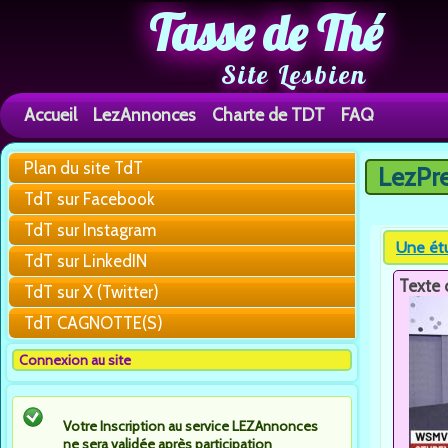
Tasse de Thé
Site Lesbien
Accueil
LezAnnonces
Charte de TDT
FAQ
Plan du site TdT
LezPr
Vous êtes 
TdT sur Facebook
TdT sur Instagram
Une étu
TdT sur LinkedIN
Texte 
TdT sur X (Twitter)
TdT CAGNOTTE(S)
Connexion au site
Votre Inscription au service LEZAnnonces
ne sera validée après participation