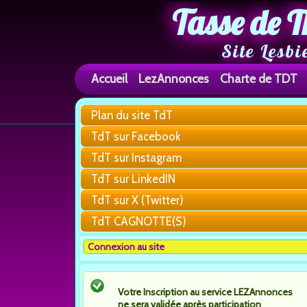
Tasse de T
Site Lesbi
Accueil
LezAnnonces
Charte de TDT
Plan du site TdT
TdT sur Facebook
TdT sur Instagram
TdT sur LinkedIN
TdT sur X (Twitter)
TdT CAGNOTTE(S)
Connexion au site
Votre Inscription au service LEZAnnonces
ne sera validée après participation