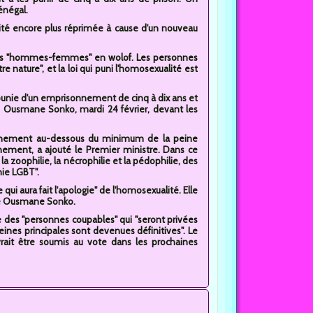
énégal.
lité encore plus réprimée à cause d'un nouveau
ie les "hommes-femmes" en wolof. Les personnes
 nature", et la loi qui puni l'homosexualité est
punie d'un emprisonnement de cinq à dix ans et
ré Ousmane Sonko, mardi 24 février, devant les
isonnement au-dessous du minimum de la peine
onnement, a ajouté le Premier ministre. Dans ce
 zoophilie, la nécrophilie et la pédophilie, des
hie LGBT".
qui aura fait l'apologie" de l'homosexualité. Elle
isé Ousmane Sonko.
re des "personnes coupables" qui "seront privées
eines principales sont devenues définitives". Le
vrait être soumis au vote dans les prochaines