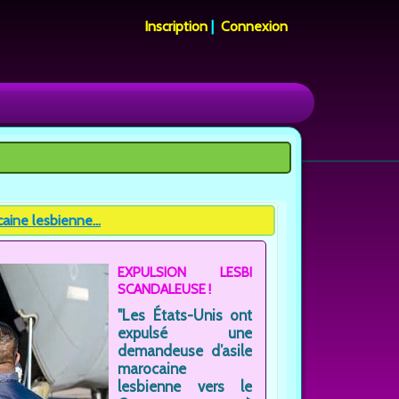
Inscription
|
Connexion
ine lesbienne...
EXPULSION LESBI
SCANDALEUSE !
"Les États-Unis ont
expulsé une
demandeuse d’asile
marocaine
lesbienne vers le