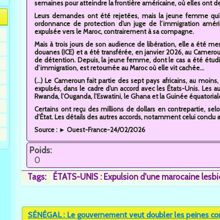
semaines pour atteindre la frontière américaine, où elles ont d
Leurs demandes ont été rejetées, mais la jeune femme qui 
ordonnance de protection d’un juge de l’immigration améric
expulsée vers le Maroc, contrairement à sa compagne.
Mais à trois jours de son audience de libération, elle a été m
douanes (ICE) et a été transférée, en janvier 2026, au Camerou
de détention. Depuis, la jeune femme, dont le cas a été étudi
d’immigration, est retournée au Maroc où elle vit cachée...
(...) Le Cameroun fait partie des sept pays africains, au moins,
expulsés, dans le cadre d’un accord avec les États-Unis. Les 
Rwanda, l’Ouganda, l’Eswatini, le Ghana et la Guinée équatorial
Certains ont reçu des millions de dollars en contrepartie, s
d’État. Les détails des autres accords, notamment celui conclu a
Source : ► Ouest-France-24/02/2026
Poids:
0
Tags:
ÉTATS-UNIS : Expulsion d'une marocaine lesbie
SÉNÉGAL : Le gouvernement veut doubler les peines con