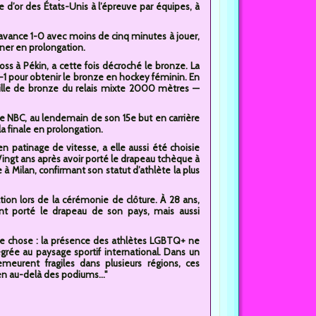
 d’or des États-Unis à l’épreuve par équipes, à
 avance 1-0 avec moins de cinq minutes à jouer,
iner en prolongation.
s à Pékin, a cette fois décroché le bronze. La
1 pour obtenir le bronze en hockey féminin. En
aille de bronze du relais mixte 2000 mètres —
 de NBC, au lendemain de son 15e but en carrière
a finale en prolongation.
 patinage de vitesse, a elle aussi été choisie
ingt ans après avoir porté le drapeau tchèque à
à Milan, confirmant son statut d’athlète la plus
on lors de la cérémonie de clôture. À 28 ans,
nt porté le drapeau de son pays, mais aussi
ne chose : la présence des athlètes LGBTQ+ ne
égrée au paysage sportif international. Dans un
urent fragiles dans plusieurs régions, ces
n au-delà des podiums..."