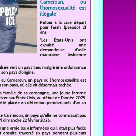
Cameroun, où
l’homosexualité est
illégale
Retour à la case départ
pour Farah (pseudo) 21
ans.
"Les États-Unis ont
expulsé une
demandeuse d’asile
marocaine lesbienne
lsée vers un pays tiers malgré une ordonnance
 son pays d’origine.
n au Cameroun, un pays où l’homosexualité est
ns son pays, où elle vit désormais cachée.
r la famille de sa compagne, une jeune femme
rriver aux États-Unis, au début de l’année 2025.
a été placée en détention pendant près d’un an
 le Cameroun, un pays qu’elle ne connaissait pas
AP) dimanche 22 février 2026.
une amie les a informées qu’il était plus facile
t ensuite traversé six pays pendant plusieurs