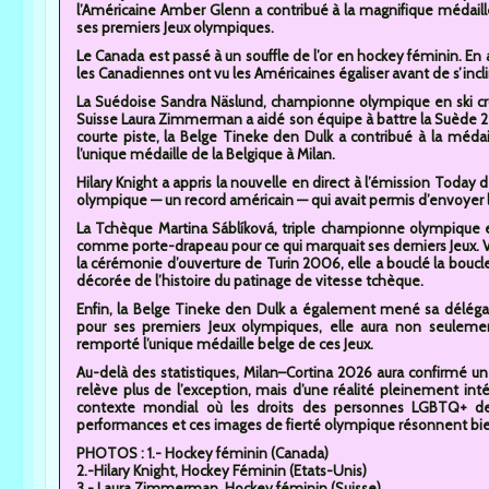
l’Américaine Amber Glenn a contribué à la magnifique médaille
ses premiers Jeux olympiques.
Le Canada est passé à un souffle de l’or en hockey féminin. En
les Canadiennes ont vu les Américaines égaliser avant de s’incl
La Suédoise Sandra Näslund, championne olympique en ski cros
Suisse Laura Zimmerman a aidé son équipe à battre la Suède 2-
courte piste, la Belge Tineke den Dulk a contribué à la méd
l’unique médaille de la Belgique à Milan.
Hilary Knight a appris la nouvelle en direct à l’émission Today
olympique — un record américain — qui avait permis d’envoyer l
La Tchèque Martina Sáblíková, triple championne olympique en
comme porte-drapeau pour ce qui marquait ses derniers Jeux. V
la cérémonie d’ouverture de Turin 2006, elle a bouclé la boucle 
décorée de l’histoire du patinage de vitesse tchèque.
Enfin, la Belge Tineke den Dulk a également mené sa délégati
pour ses premiers Jeux olympiques, elle aura non seuleme
remporté l’unique médaille belge de ces Jeux.
Au-delà des statistiques, Milan–Cortina 2026 aura confirmé u
relève plus de l’exception, mais d’une réalité pleinement int
contexte mondial où les droits des personnes LGBTQ+ deme
performances et ces images de fierté olympique résonnent bie
PHOTOS : 1.- Hockey féminin (Canada)
2.-Hilary Knight, Hockey Féminin (Etats-Unis)
3.- Laura Zimmerman, Hockey féminin (Suisse)