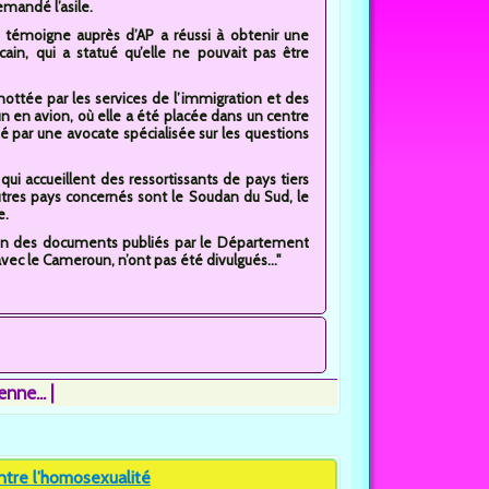
emandé l’asile.
témoigne auprès d’AP a réussi à obtenir une
ain, qui a statué qu’elle ne pouvait pas être
enottée par les services de l’immigration et des
n en avion, où elle a été placée dans un centre
é par une avocate spécialisée sur les questions
 qui accueillent des ressortissants de pays tiers
autres pays concernés sont le Soudan du Sud, le
e.
elon des documents publiés par le Département
vec le Cameroun, n’ont pas été divulgués..."
nne...
tre l’homosexualité