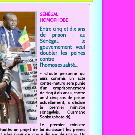
SÉNÉGAL
HOMOPHOBE
Entre cinq et dix ans
de prison : au
Sénégal, le
gouvernement veut
doubler les peines
contre
l’homosexualité...
- «Toute personne qui
aura commis un acte
contre-nature sera punie
d’un emprisonnement
de cinq à dix ans», contre
un à cinq ans de prison
actuellement, a déclaré
le premier ministre
sénégalais, Ousmane
Sonko (photo dr).
Le premier ministre
tés un projet de loi durcissant les peines
t à les punir de cinq à dix ans de prison. Un