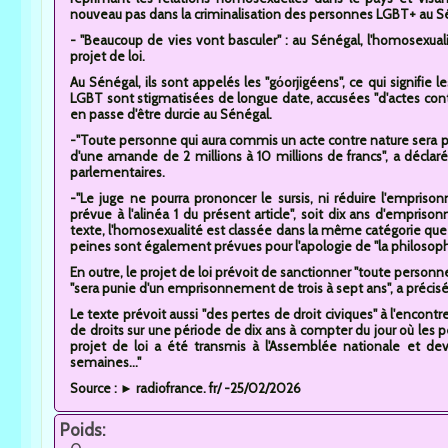
nouveau pas dans la criminalisation des personnes LGBT+ au S
- "Beaucoup de vies vont basculer" : au Sénégal, l'homosexua
projet de loi.
Au Sénégal, ils sont appelés les "gόorjigéens", ce qui signif
LGBT sont stigmatisées de longue date, accusées "d'actes contre
en passe d'être durcie au Sénégal.
-"Toute personne qui aura commis un acte contre nature sera 
d'une amande de 2 millions à 10 millions de francs", a décla
parlementaires.
-"Le juge ne pourra prononcer le sursis, ni réduire l'empr
prévue à l'alinéa 1 du présent article", soit dix ans d'empris
texte, l'homosexualité est classée dans la même catégorie que la
peines sont également prévues pour l'apologie de "la philosop
En outre, le projet de loi prévoit de sanctionner "toute personne 
"sera punie d'un emprisonnement de trois à sept ans", a préc
Le texte prévoit aussi "des pertes de droit civiques" à l'encont
de droits sur une période de dix ans à compter du jour où les p
projet de loi a été transmis à l'Assemblée nationale et de
semaines..."
Source : ► radiofrance. fr/ -25/02/2026
Poids: