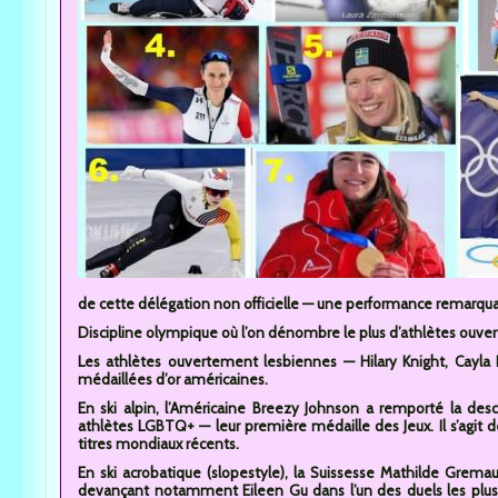
de cette délégation non officielle — une performance remarqua
Discipline olympique où l’on dénombre le plus d’athlètes ouver
Les athlètes ouvertement lesbiennes — Hilary Knight, Cayla 
médaillées d’or américaines.
En ski alpin, l’Américaine Breezy Johnson a remporté la de
athlètes LGBTQ+ — leur première médaille des Jeux. Il s’agit
titres mondiaux récents.
En ski acrobatique (slopestyle), la Suissesse Mathilde Grema
devançant notamment Eileen Gu dans l’un des duels les plu