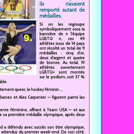
ils n’avaient
remporté autant de
médailles.
Si on les regroupe
symboliquement sous la
bannière de « l’équipe
LGBTQ », ces 49
athlètes issus de 14 pays
ont récolté un total de 11
médailles : cinq d’or,
deux d’argent et quatre
de bronze. Au total, 19
athlètes ouvertement
LGBTQ+ sont montés
sur le podium, soit 37 %
ble.
tement queer, le hockey féminin ...
Barnes et Alex Carpenter — figurent parmi les
scente féminine, offrant à Team USA — et aux
 de sa première médaille olympique, après deux
ud a défendu avec succès son titre olympique,
s attendus du premier week-end. De son côté,