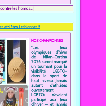
ontre les homos...
s athlètes Lesbiennes !!
NOS CHAMPIONNES
"Les Jeux
olympiques d’hiver
de Milan–Cortina
2026 auront marqué
un tournant pour la
visibilité LGBTQ+
dans le sport de
haut niveau. Jamais
autant d’athlètes
ouvertement
LGBTQ+ n’avaient
participé aux Jeux
d’hiver — et jamais