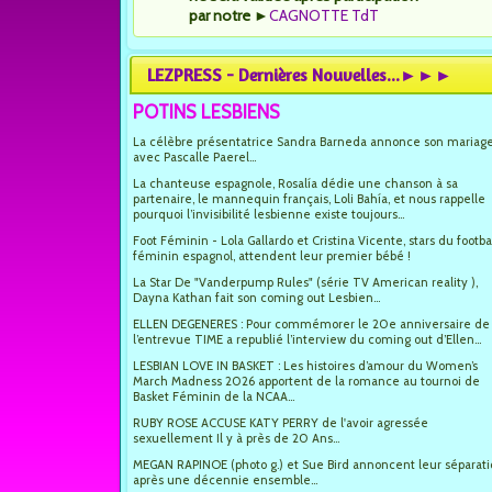
par notre
►
CAGNOTTE TdT
LEZPRESS - Dernières Nouvelles...►►►
POTINS LESBIENS
La célèbre présentatrice Sandra Barneda annonce son mariag
avec Pascalle Paerel...
La chanteuse espagnole, Rosalía dédie une chanson à sa
partenaire, le mannequin français, Loli Bahía, et nous rappelle
pourquoi l’invisibilité lesbienne existe toujours...
Foot Féminin - Lola Gallardo et Cristina Vicente, stars du footba
féminin espagnol, attendent leur premier bébé !
La Star De "Vanderpump Rules" (série TV American reality ),
Dayna Kathan fait son coming out Lesbien...
ELLEN DEGENERES : Pour commémorer le 20e anniversaire de
l’entrevue TIME a republié l’interview du coming out d’Ellen...
LESBIAN LOVE IN BASKET : Les histoires d’amour du Women’s
March Madness 2026 apportent de la romance au tournoi de
Basket Féminin de la NCAA...
RUBY ROSE ACCUSE KATY PERRY de l'avoir agressée
sexuellement Il y à près de 20 Ans...
MEGAN RAPINOE (photo g.) et Sue Bird annoncent leur séparat
après une décennie ensemble...