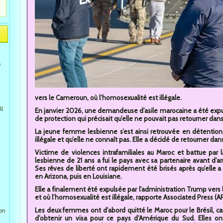
e
vers le Cameroun, où l’homosexualité est illégale.
ll
En janvier 2026, une demandeuse d’asile marocaine a été expu
de protection qui précisait qu’elle ne pouvait pas retourner dans
La jeune femme lesbienne s’est ainsi retrouvée en détentio
illégale et qu’elle ne connaît pas. Elle a décidé de retourner da
Victime de violences intrafamiliales au Maroc et battue pa
lesbienne de 21 ans a fui le pays avec sa partenaire avant d’a
Ses rêves de liberté ont rapidement été brisés après qu’elle 
en Arizona, puis en Louisiane.
Elle a finalement été expulsée par l’administration Trump vers
et où l’homosexualité est illégale, rapporte Associated Press (
Les deux femmes ont d’abord quitté le Maroc pour le Brésil, car 
ion
d’obtenir un visa pour ce pays d’Amérique du Sud. Elles on