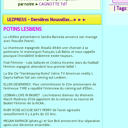
par notre
►
CAGNOTTE TdT
|
Tags
LEZPRESS - Dernières Nouvelles...►►►
POTINS LESBIENS
La célèbre présentatrice Sandra Barneda annonce son mariage
avec Pascalle Paerel...
La chanteuse espagnole, Rosalía dédie une chanson à sa
partenaire, le mannequin français, Loli Bahía, et nous rappelle
pourquoi l’invisibilité lesbienne existe toujours...
Foot Féminin - Lola Gallardo et Cristina Vicente, stars du football
féminin espagnol, attendent leur premier bébé !
La Star De "Vanderpump Rules" (série TV American reality ),
Dayna Kathan fait son coming out Lesbien...
ELLEN DEGENERES : Pour commémorer le 20e anniversaire de
l’entrevue TIME a republié l’interview du coming out d’Ellen...
LESBIAN LOVE IN BASKET : Les histoires d’amour du Women’s
March Madness 2026 apportent de la romance au tournoi de
Basket Féminin de la NCAA...
RUBY ROSE ACCUSE KATY PERRY de l'avoir agressée
sexuellement Il y à près de 20 Ans...
MEGAN RAPINOE (photo g.) et Sue Bird annoncent leur séparation
après une décennie ensemble...