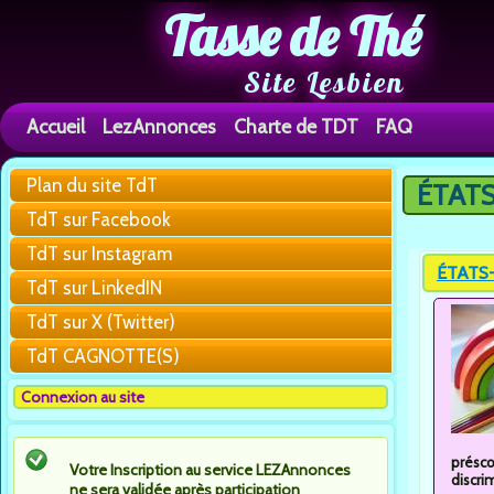
Tasse de Thé
Site Lesbien
Accueil
LezAnnonces
Charte de TDT
FAQ
Plan du site TdT
ÉTATS-
Vous êtes 
TdT sur Facebook
TdT sur Instagram
ÉTATS-U
TdT sur LinkedIN
TdT sur X (Twitter)
TdT CAGNOTTE(S)
Connexion au site
présco
Votre Inscription au service LEZAnnonces
discri
ne sera validée après participation