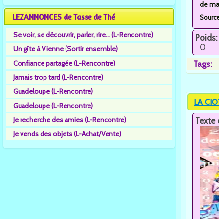
de mar
LEZANNONCES de Tasse de Thé
Sourc
Se voir, se découvrir, parler, rire... (L-Rencontre)
Poids:
0
Un gîte à Vienne (Sortir ensemble)
Confiance partagée (L-Rencontre)
Tags:
Jamais trop tard (L-Rencontre)
Guadeloupe (L-Rencontre)
LA CIO
Guadeloupe (L-Rencontre)
Je recherche des amies (L-Rencontre)
Texte 
Je vends des objets (L-Achat/Vente)