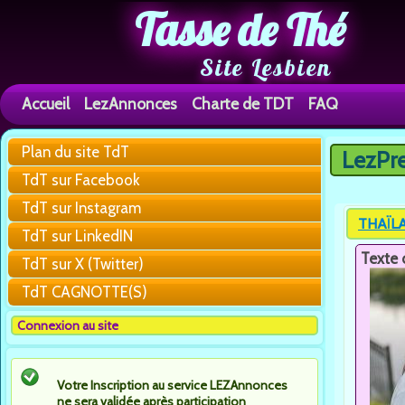
Tasse de Thé
Site Lesbien
Accueil
LezAnnonces
Charte de TDT
FAQ
Plan du site TdT
LezPr
Vous êtes 
TdT sur Facebook
TdT sur Instagram
THAÏLAN
TdT sur LinkedIN
Texte 
TdT sur X (Twitter)
TdT CAGNOTTE(S)
Connexion au site
Votre Inscription au service LEZAnnonces
ne sera validée après participation