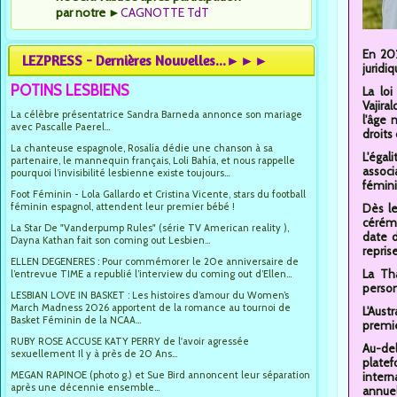
par notre
►
CAGNOTTE TdT
En 202
LEZPRESS - Dernières Nouvelles...►►►
juridi
POTINS LESBIENS
La lo
Vajira
La célèbre présentatrice Sandra Barneda annonce son mariage
l'âge 
avec Pascalle Paerel...
droits 
La chanteuse espagnole, Rosalía dédie une chanson à sa
L'égal
partenaire, le mannequin français, Loli Bahía, et nous rappelle
associ
pourquoi l’invisibilité lesbienne existe toujours...
fémini
Foot Féminin - Lola Gallardo et Cristina Vicente, stars du football
féminin espagnol, attendent leur premier bébé !
Dès le
cérémo
La Star De "Vanderpump Rules" (série TV American reality ),
date 
Dayna Kathan fait son coming out Lesbien...
repris
ELLEN DEGENERES : Pour commémorer le 20e anniversaire de
La Tha
l’entrevue TIME a republié l’interview du coming out d’Ellen...
person
LESBIAN LOVE IN BASKET : Les histoires d’amour du Women’s
March Madness 2026 apportent de la romance au tournoi de
L'Aust
Basket Féminin de la NCAA...
premie
RUBY ROSE ACCUSE KATY PERRY de l'avoir agressée
Au-del
sexuellement Il y à près de 20 Ans...
platef
MEGAN RAPINOE (photo g.) et Sue Bird annoncent leur séparation
intern
après une décennie ensemble...
annuel