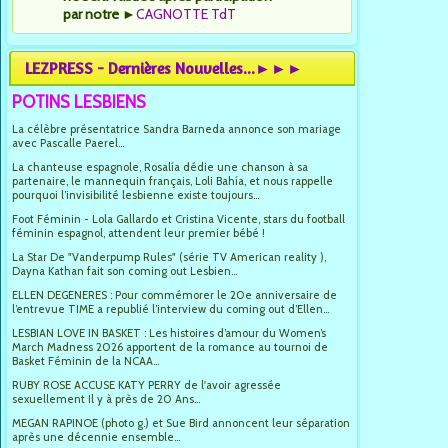
par notre
►
CAGNOTTE TdT
LEZPRESS - Dernières Nouvelles...►►►
POTINS LESBIENS
La célèbre présentatrice Sandra Barneda annonce son mariage
avec Pascalle Paerel...
La chanteuse espagnole, Rosalía dédie une chanson à sa
partenaire, le mannequin français, Loli Bahía, et nous rappelle
pourquoi l’invisibilité lesbienne existe toujours...
Foot Féminin - Lola Gallardo et Cristina Vicente, stars du football
féminin espagnol, attendent leur premier bébé !
La Star De "Vanderpump Rules" (série TV American reality ),
Dayna Kathan fait son coming out Lesbien...
ELLEN DEGENERES : Pour commémorer le 20e anniversaire de
l’entrevue TIME a republié l’interview du coming out d’Ellen...
LESBIAN LOVE IN BASKET : Les histoires d’amour du Women’s
March Madness 2026 apportent de la romance au tournoi de
Basket Féminin de la NCAA...
RUBY ROSE ACCUSE KATY PERRY de l'avoir agressée
sexuellement Il y à près de 20 Ans...
MEGAN RAPINOE (photo g.) et Sue Bird annoncent leur séparation
après une décennie ensemble...