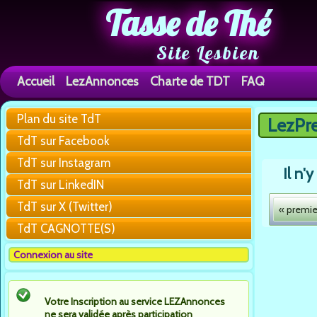
Tasse de Thé
Site Lesbien
Accueil
LezAnnonces
Charte de TDT
FAQ
Plan du site TdT
LezPr
Vous êtes 
TdT sur Facebook
TdT sur Instagram
Il n'
TdT sur LinkedIN
TdT sur X (Twitter)
« premie
Pages
TdT CAGNOTTE(S)
Connexion au site
Votre Inscription au service LEZAnnonces
ne sera validée après participation