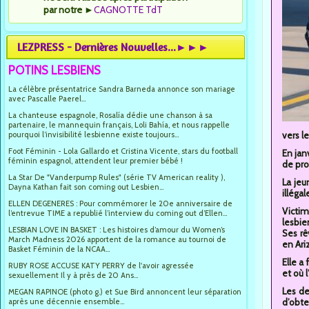
par notre
►
CAGNOTTE TdT
LEZPRESS - Dernières Nouvelles...►►►
POTINS LESBIENS
La célèbre présentatrice Sandra Barneda annonce son mariage
avec Pascalle Paerel...
La chanteuse espagnole, Rosalía dédie une chanson à sa
partenaire, le mannequin français, Loli Bahía, et nous rappelle
pourquoi l’invisibilité lesbienne existe toujours...
vers l
Foot Féminin - Lola Gallardo et Cristina Vicente, stars du football
En jan
féminin espagnol, attendent leur premier bébé !
de pro
La Star De "Vanderpump Rules" (série TV American reality ),
La jeu
Dayna Kathan fait son coming out Lesbien...
illéga
ELLEN DEGENERES : Pour commémorer le 20e anniversaire de
Victim
l’entrevue TIME a republié l’interview du coming out d’Ellen...
lesbie
LESBIAN LOVE IN BASKET : Les histoires d’amour du Women’s
Ses rê
March Madness 2026 apportent de la romance au tournoi de
en Ari
Basket Féminin de la NCAA...
Elle a
RUBY ROSE ACCUSE KATY PERRY de l'avoir agressée
et où 
sexuellement Il y à près de 20 Ans...
Les de
MEGAN RAPINOE (photo g.) et Sue Bird annoncent leur séparation
après une décennie ensemble...
d’obte