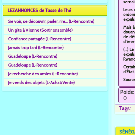
semain
LEZANNONCES de Tasse de Thé
Leurs
ordonn
expuls
Se voir, se découvrir, parler, rire... (L-Rencontre)
Mais à
Un gîte à Vienne (Sortir ensemble)
douane
de dét
Confiance partagée (L-Rencontre)
d’immi
Jamais trop tard (L-Rencontre)
(...) 
expuls
Guadeloupe (L-Rencontre)
Rwanda
Guadeloupe (L-Rencontre)
Certai
d’État
Je recherche des amies (L-Rencontre)
Sourc
Je vends des objets (L-Achat/Vente)
Poids:
0
Tags:
SÉNÉGAL