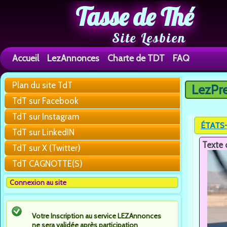
Tasse de Thé
Site Lesbien
Accueil
LezAnnonces
Charte de TDT
FAQ
Plan du site TdT
LezPr
Vous êtes 
TdT sur Facebook
TdT sur Instagram
ÉTATS-U
TdT sur LinkedIN
Texte 
TdT sur X (Twitter)
TdT CAGNOTTE(S)
Connexion au site
Votre Inscription au service LEZAnnonces
ne sera validée après participation