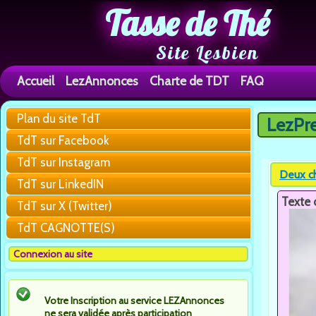
Tasse de Thé
Site Lesbien
Accueil
LezAnnonces
Charte de TDT
FAQ
Plan du site TdT
LezPr
Vous êtes 
TdT sur Facebook
TdT sur Instagram
Deux ch
TdT sur LinkedIN
Texte 
TdT sur X (Twitter)
TdT CAGNOTTE(S)
Connexion au site
Votre Inscription au service LEZAnnonces
ne sera validée après participation