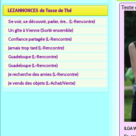
Texte 
LEZANNONCES de Tasse de Thé
Se voir, se découvrir, parler, rire... (L-Rencontre)
Un gîte à Vienne (Sortir ensemble)
Confiance partagée (L-Rencontre)
Jamais trop tard (L-Rencontre)
Guadeloupe (L-Rencontre)
Guadeloupe (L-Rencontre)
Je recherche des amies (L-Rencontre)
Je vends des objets (L-Achat/Vente)
ILGA W