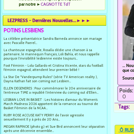
par notre
►
CAGNOTTE TdT
LEZPRESS - Dernières Nouvelles...►►►
POTINS LESBIENS
La célèbre présentatrice Sandra Barneda annonce son mariage
avec Pascalle Paerel...
La chanteuse espagnole, Rosalía dédie une chanson à sa
partenaire, le mannequin français, Loli Bahía, et nous rappelle
pourquoi l’invisibilité lesbienne existe toujours...
... No
Foot Féminin - Lola Gallardo et Cristina Vicente, stars du football
féminin espagnol, attendent leur premier bébé !
que co
La Star De "Vanderpump Rules" (série TV American reality ),
Sourc
Dayna Kathan fait son coming out Lesbien...
ELLEN DEGENERES : Pour commémorer le 20e anniversaire de
Poids:
l’entrevue TIME a republié l’interview du coming out d’Ellen...
0
LESBIAN LOVE IN BASKET : Les histoires d’amour du Women’s
March Madness 2026 apportent de la romance au tournoi de
Tags:
Basket Féminin de la NCAA...
RUBY ROSE ACCUSE KATY PERRY de l'avoir agressée
sexuellement Il y à près de 20 Ans...
MEGAN RAPINOE (photo g.) et Sue Bird annoncent leur séparation
Ô RUS
après une décennie ensemble...