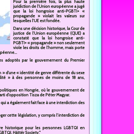
Pour la première fois, la plus haute
juridiction de l’Union européenne a jugé
que la loi hongroise anti-PGBTI+ «
propagande » violait les valeurs sur
lesquelles l’UE est fondée.
Dans une décision historique, la Cour de
justice de l’Union européenne (CJUE) a
constaté que la loi hongroise anti-
PGBTI+ « propagande » non seulement
viole les droits de l’homme, mais porte
opéenne...
ires adoptés par le gouvernement du Premier
 » d’une « identité de genre différente du sexe
lité » à des personnes de moins de 18 ans,
politiques en Hongrie, où le gouvernement de
rti d’opposition Tisza de Péter Magyar.
qui a également fait face à une interdiction des
r cette législation, y compris l’interdiction de
ire historique pour les personnes LGBTQI en
LGBTQI, Háttér Society."