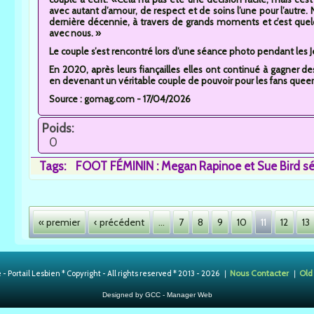
avec autant d’amour, de respect et de soins l’une pour l’autre.
dernière décennie, à travers de grands moments et c’est quel
avec nous. »
Le couple s’est rencontré lors d’une séance photo pendant les J
En 2020, après leurs fiançailles elles ont continué à gagner 
en devenant un véritable couple de pouvoir pour les fans queer
Source : gomag.com - 17/04/2026
Poids:
0
Tags:
FOOT FÉMININ : Megan Rapinoe et Sue Bird sépar
Pages
« premier
‹ précédent
…
7
8
9
10
11
12
13
Nous Contacter
Old
 Portail Lesbien * Copyright - All rights reserved * 2013 - 2026 ❘
❘
Designed by GCC - Manager Web