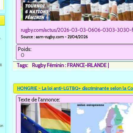
rugby.com/actus/2026-03-03-0606-0303-3030-fra
Source : asm-rugby.com - 21/04/2026
e
Poids:
0
Tags:
Rugby Féminin : FRANCE-IRLANDE
ll
HONGRIE - La loi anti-LGTBQ+ discriminante selon la Cou
Texte de l'annonce:
ion