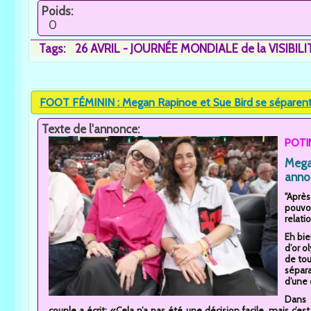
Poids:
0
Tags:
26 AVRIL - JOURNÉE MONDIALE de la VISIBIL
FOOT FÉMININ : Megan Rapinoe et Sue Bird se séparent.
Texte de l'annonce:
POTI
Mega
annon
"Aprè
pouvoi
relat
Eh bie
d’or o
de tou
sépar
d’une
Dans 
couple a écrit: «Cela n’a pas été une décision facile, mais c’