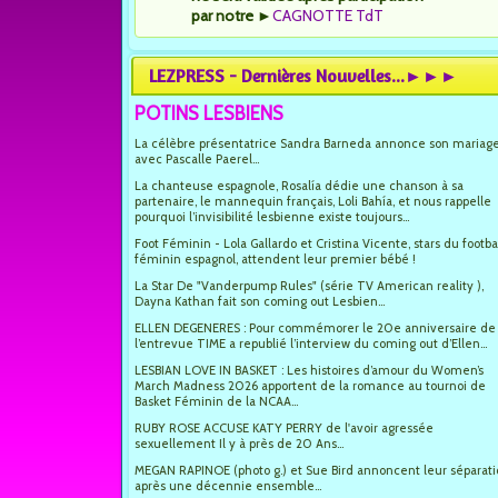
par notre
►
CAGNOTTE TdT
LEZPRESS - Dernières Nouvelles...►►►
POTINS LESBIENS
La célèbre présentatrice Sandra Barneda annonce son mariag
avec Pascalle Paerel...
La chanteuse espagnole, Rosalía dédie une chanson à sa
partenaire, le mannequin français, Loli Bahía, et nous rappelle
pourquoi l’invisibilité lesbienne existe toujours...
Foot Féminin - Lola Gallardo et Cristina Vicente, stars du footba
féminin espagnol, attendent leur premier bébé !
La Star De "Vanderpump Rules" (série TV American reality ),
Dayna Kathan fait son coming out Lesbien...
ELLEN DEGENERES : Pour commémorer le 20e anniversaire de
l’entrevue TIME a republié l’interview du coming out d’Ellen...
LESBIAN LOVE IN BASKET : Les histoires d’amour du Women’s
March Madness 2026 apportent de la romance au tournoi de
Basket Féminin de la NCAA...
RUBY ROSE ACCUSE KATY PERRY de l'avoir agressée
sexuellement Il y à près de 20 Ans...
MEGAN RAPINOE (photo g.) et Sue Bird annoncent leur séparat
après une décennie ensemble...