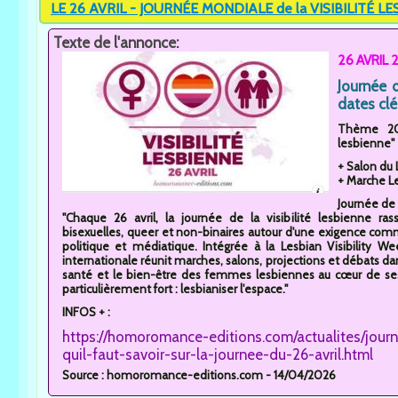
LE 26 AVRIL - JOURNÉE MONDIALE de la VISIBILITÉ L
Texte de l'annonce:
26 AVRIL 2
Journée d
dates clé
Thème 202
lesbienne"
+ Salon du 
+ Marche Le
Journée de l
"Chaque 26 avril, la journée de la visibilité lesbienne r
bisexuelles, queer et non-binaires autour d'une exigence comm
politique et médiatique. Intégrée à la Lesbian Visibility We
internationale réunit marches, salons, projections et débats dan
santé et le bien-être des femmes lesbiennes au cœur de ses
particulièrement fort : lesbianiser l'espace."
INFOS + :
https://homoromance-editions.com/actualites/journe
quil-faut-savoir-sur-la-journee-du-26-avril.html
Source : homoromance-editions.com - 14/04/2026