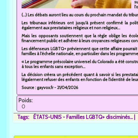
s
l'
(...) Les débats auront lieu au cours du prochain mandat du tribun
Les tribunaux inférieurs ont jusqu'à présent confirmé la poli
également aux prestataires religieux et non religieux...
Mais les opposants soutiennent que la règle oblige les école
financement public et adhérer à leurs croyances religieuses conc
Les défenseurs LGBTQ+ préviennent que cette affaire pourrait
familles à l’échelle nationale, en particulier dans les programme
« Le programme préscolaire universel du Colorado a été construi
à tous les enfants sans exception...
La décision créera un précédent quant à savoir si les prestat
légalement refuser des enfants en fonction de l'identité de leur
Source : gayvox.fr - 21/04/2026
Poids:
0
Tags:
ÉTATS-UNIS - Familles LGBTQ+ disciminés...