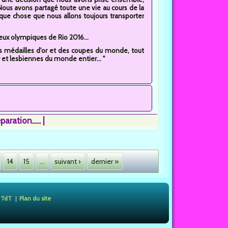
 Nous avons partagé toute une vie au cours de la
que chose que nous allons toujours transporter
eux olympiques de Rio 2016...
des médailles d'or et des coupes du monde, tout
 et lesbiennes du monde entier... "
ation......
14
15
…
suivant ›
dernier »
 TdT
Plan du site
❘