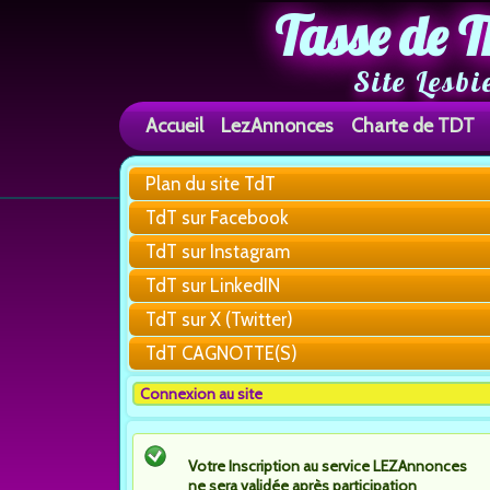
Tasse de T
Site Lesbi
Accueil
LezAnnonces
Charte de TDT
Plan du site TdT
TdT sur Facebook
TdT sur Instagram
TdT sur LinkedIN
TdT sur X (Twitter)
TdT CAGNOTTE(S)
Connexion au site
Votre Inscription au service LEZAnnonces
ne sera validée après participation