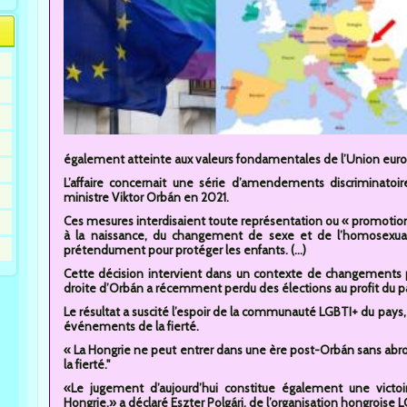
également atteinte aux valeurs fondamentales de l’Union eur
L’affaire concernait une série d’amendements discriminato
ministre Viktor Orbán en 2021.
Ces mesures interdisaient toute représentation ou « promotion
à la naissance, du changement de sexe et de l’homosexua
prétendument pour protéger les enfants. (...)
Cette décision intervient dans un contexte de changements 
droite d’Orbán a récemment perdu des élections au profit du pa
Le résultat a suscité l’espoir de la communauté LGBTI+ du pays, 
événements de la fierté.
« La Hongrie ne peut entrer dans une ère post-Orbán sans abroge
la fierté."
«Le jugement d’aujourd’hui constitue également une victo
Hongrie.» a déclaré Eszter Polgári, de l’organisation hongroise 