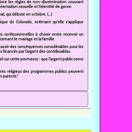
uivre les règles de non-discrimination couvrant
orientation sexuelle et l'identité de genre.
al, qui débute en octobre. (...)
tique du Colorado, estimant qu'elle s'applique
s confessionnelles à choisir entre recevoir un
ernant le mariage et la famille.
 avoir des conséquences considérables pour les
s financés par l’argent des contribuables.
t sur cette promesse : que l'argent public serve
aires religieux des programmes publics peuvent
s parents."