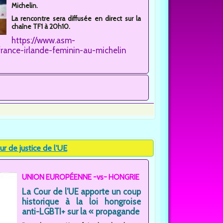
Michelin.
La rencontre sera diffusée en direct sur la
chaîne TF1 à 20h10.
https://www.asm-
nce-irlande-feminin-au-michelin
r de justice de l'UE
UNION EUROPÉENNE -vs- HONGRIE
La Cour de l’UE apporte un coup
historique à la loi hongroise
anti-LGBTI+ sur la « propagande