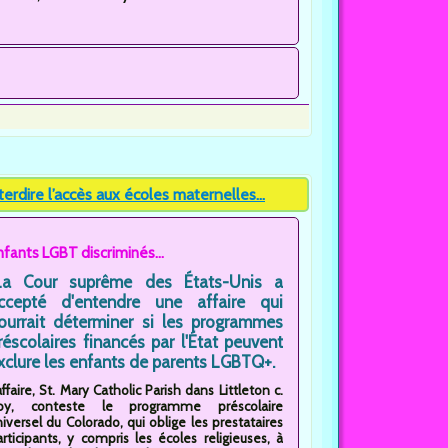
rdire l’accès aux écoles maternelles...
nfants LGBT discriminés...
La Cour suprême des États-Unis a
ccepté d'entendre une affaire qui
ourrait déterminer si les programmes
réscolaires financés par l'État peuvent
xclure les enfants de parents LGBTQ+.
affaire, St. Mary Catholic Parish dans Littleton c.
oy, conteste le programme préscolaire
iversel du Colorado, qui oblige les prestataires
articipants, y compris les écoles religieuses, à