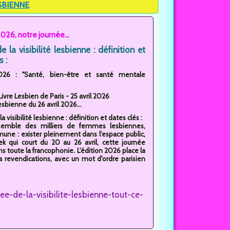
ESBIENNE
026, notre journée...
e la visibilité lesbienne : définition et
s :
6 : "Santé, bien-être et santé mentale
Livre Lesbien de Paris - 25 avril 2026
sbienne du 26 avril 2026...
a visibilité lesbienne : définition et dates clés :
assemble des milliers de femmes lesbiennes,
une : exister pleinement dans l'espace public,
ek qui court du 20 au 26 avril, cette journée
s toute la francophonie. L'édition 2026 place la
 revendications, avec un mot d'ordre parisien
e-de-la-visibilite-lesbienne-tout-ce-