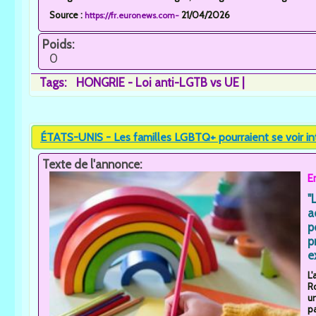
Source :
21/04/2026
https://fr.euronews.com-
Poids:
0
Tags:
HONGRIE - Loi anti-LGTB vs UE
ÉTATS-UNIS - Les familles LGBTQ+ pourraient se voir inte
Texte de l'annonce:
E
"
a
p
p
e
L'
R
un
p