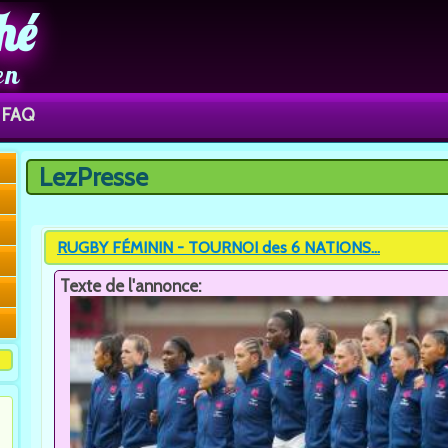
hé
en
FAQ
LezPresse
Vous êtes ici
RUGBY FÉMININ - TOURNOI des 6 NATIONS...
Texte de l'annonce: