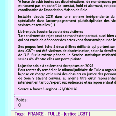
"À force de subir toutes ces discriminations, de nombreuses p
et n'osent pas en parler". Le constat, froid et alarmant, est p
coordinatrice de l'association Maison de Soie.
Installée depuis 2021 dans une annexe indépendante du cen
spécialisée dans l'accompagnement pluridisciplinaire des vict
sexistes et sexuelles.(...)
Libérer puis écouter la parole des victimes
"Le sentiment de rejet peut se manifester partout, aussi bien a
qui ont envie de dénoncer des actes vont donc avoir peur de le fa
Ses propos font écho à deux chiffres édifiants qui portent sur
des LGBT+ ont été victimes de discrimination, selon la derniè
de l'UE. Sur la même période, le Service statistique ministéri
seules 4% d'entre elles ont porté plainte.
La justice saisie à seulement six reprises en 2025
Pour tenter d'y remédier, le tribunal judiciaire de Tulle a organ
la prise en charge et le suivi des dossiers en justice des perso
de Soie y étaient conviés, au même titre qu'un représentan
intervient en tant qu’expert aux audiences et un représentant d
Source ►france3-regions -23/01/2026
Poids:
0
Tags:
FRANCE - TULLE - Justice LGBT