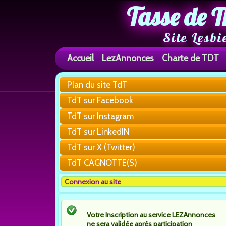
Tasse de T
Site Lesbi
Accueil
LezAnnonces
Charte de TDT
Plan du site TdT
TdT sur Facebook
TdT sur Instagram
TdT sur LinkedIN
TdT sur X (Twitter)
TdT CAGNOTTE(S)
Connexion au site
Votre Inscription au service LEZAnnonces
ne sera validée après participation