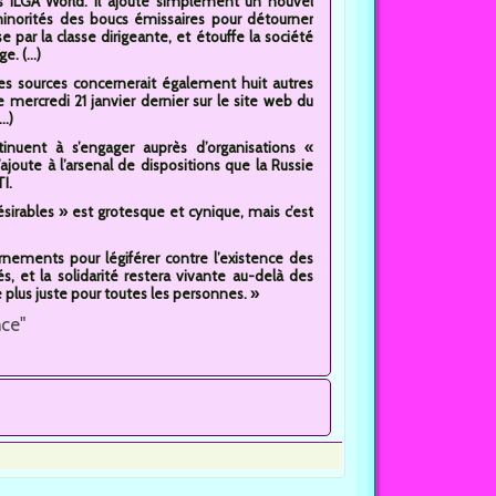
s ILGA World. Il ajoute simplement un nouvel
 minorités des boucs émissaires pour détourner
 par la classe dirigeante, et étouffe la société
. (...)
ines sources concernerait également huit autres
mercredi 21 janvier dernier sur le site web du
..)
tinuent à s’engager auprès d’organisations «
’ajoute à l’arsenal de dispositions que la Russie
I.
sirables » est grotesque et cynique, mais c’est
nements pour légiférer contre l’existence des
 et la solidarité restera vivante au-delà des
plus juste pour toutes les personnes. »
nce"