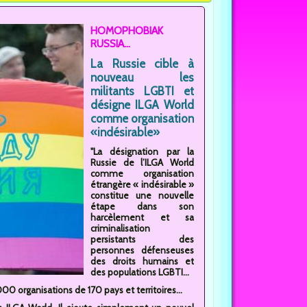
HOMOPHOBIAK
RUSSIA...
La Russie cible à
nouveau les
militants LGBTI et
désigne ILGA World
comme organisation
«indésirable»
"La désignation par la
Russie de l’ILGA World
comme organisation
étrangère « indésirable »
constitue une nouvelle
étape dans son
harcèlement et sa
criminalisation
persistants des
personnes défenseuses
des droits humains et
des populations LGBTI...
0 organisations de 170 pays et territoires...