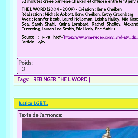
52 minutes créée par Ilene Chaiken et diffusée entre le 18 jan
THE L WORD (2004 - 2009) - Création : Ilene Chaiken
Réalisation : Michele Abbott, Ilene Chaiken, Kathy Greenberg
Avec : Jennifer Beals, Laurel Holloman, Leisha Hailey, Mia Kir
Sea, Sarah Shahi, Karina Lombard, Rachel Shelley, Alexand
Cumming, Lauren Lee Smith, Eric Lively, Eric Mabius
Source : ►<a href="
https://www.primevideo.com/.../ref=atv_d
l'article... </a>
Poids:
0
Tags:
REBINGER THE L WORD
Justice LGBT...
Texte de l'annonce: