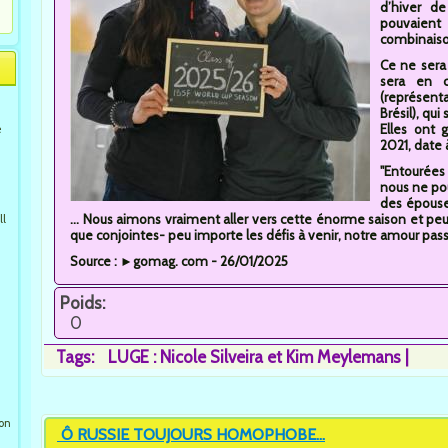
d’hiver de
pouvaient
combinaison
Ce ne sera
sera en c
(représent
Brésil), qu
Elles ont 
e
2021, date 
"Entourées 
nous ne pou
des épouse
... Nous aimons vraiment aller vers cette énorme saison et pe
ll
que conjointes- peu importe les défis à venir, notre amour pas
Source : ►gomag. com - 26/01/2025
Poids:
0
Tags:
LUGE : Nicole Silveira et Kim Meylemans
ion
Ô RUSSIE TOUJOURS HOMOPHOBE...