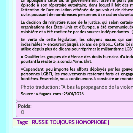
En appliquant cette loi, le gouvernement russe ne punit pa
épisode à son répertoire autoritaire, dans lequel il fait des
l’attention de l’accumulation effrénée de pouvoir et de richesse
civile, poussant de nombreuses personnes à se cacher davantage
La décision du ministère russe de la Justice, qui selon certa
organisations des États-Unis et d’Europe, a été communiquée 
ministère et a été confirmée par des sources indépendantes...(.
En vertu de cette législation, les citoyens russes qui con
indésirables » encourent jusqu’à six ans de prison... Cette loi s
utilise depuis plus de dix ans pour réprimer le militantisme LGBT
« Qualifier les groupes de défense des droits humains d’« indé
pourtant la réalité », a conclu Mme. Ehrt.
«Cependant, peu importe les efforts déployés par les gouver
personnes LGBTI, les mouvements resteront forts et engagés,
frontières. Ensemble, nous continuerons à construire un monde 
Photo traduction : "A bas la propagande de la viole
Source : ►fugues. com -25/01/2026
Poids:
0
Tags:
RUSSIE TOUJOURS HOMOPHOBE