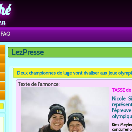
hé
en
FAQ
LezPresse
Vous êtes ici
Deux championnes de luge vont rivaliser aux Jeux olympiq
Texte de l'annonce:
TASSE de
Nicole S
représe
l'épreuv
olympique
Kim Meylem
concurrenc