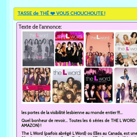
TASSE de THÉ ❤️ VOUS CHOUCHOUTE !
Texte de l'annonce:
les portes de la visibilité lesbienne au monde entier !!!...
Quel bonheur de revoir... Toutes les 6 séries de THE L WORD en
AMAZON) !
The L Word (parfois abrégé L Word) ou Elles au Canada, est un