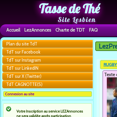
Tasse de Thé
Site Lesbien
Accueil
LezAnnonces
Charte de TDT
FAQ
Plan du site TdT
LezPr
Vous êtes 
TdT sur Facebook
TdT sur Instagram
RUGBY 
TdT sur LinkedIN
Texte 
TdT sur X (Twitter)
TdT CAGNOTTE(S)
Connexion au site
Votre Inscription au service LEZAnnonces
ne sera validée après participation