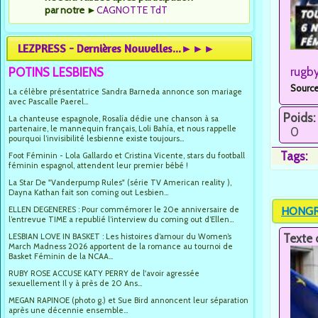
par notre
►
CAGNOTTE TdT
LEZPRESS - Dernières Nouvelles...►►►
rugb
POTINS LESBIENS
Source
La célèbre présentatrice Sandra Barneda annonce son mariage
avec Pascalle Paerel...
Poids:
La chanteuse espagnole, Rosalía dédie une chanson à sa
partenaire, le mannequin français, Loli Bahía, et nous rappelle
0
pourquoi l’invisibilité lesbienne existe toujours...
Tags:
Foot Féminin - Lola Gallardo et Cristina Vicente, stars du football
féminin espagnol, attendent leur premier bébé !
La Star De "Vanderpump Rules" (série TV American reality ),
Dayna Kathan fait son coming out Lesbien...
HONGRIE
ELLEN DEGENERES : Pour commémorer le 20e anniversaire de
l’entrevue TIME a republié l’interview du coming out d’Ellen...
Texte 
LESBIAN LOVE IN BASKET : Les histoires d’amour du Women’s
March Madness 2026 apportent de la romance au tournoi de
Basket Féminin de la NCAA...
RUBY ROSE ACCUSE KATY PERRY de l'avoir agressée
sexuellement Il y à près de 20 Ans...
MEGAN RAPINOE (photo g.) et Sue Bird annoncent leur séparation
après une décennie ensemble...