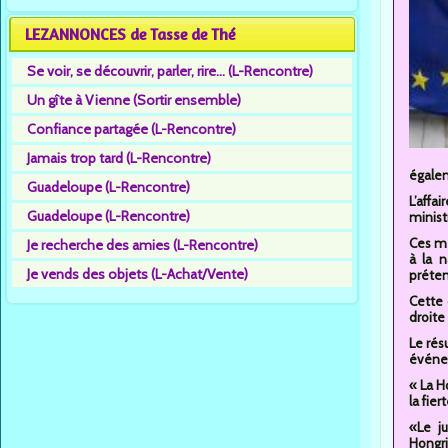
LEZANNONCES de Tasse de Thé
Se voir, se découvrir, parler, rire... (L-Rencontre)
Un gîte à Vienne (Sortir ensemble)
Confiance partagée (L-Rencontre)
Jamais trop tard (L-Rencontre)
égalem
Guadeloupe (L-Rencontre)
L’aff
Guadeloupe (L-Rencontre)
minist
Ces me
Je recherche des amies (L-Rencontre)
à la 
Je vends des objets (L-Achat/Vente)
préten
Cette 
droite
Le rés
événem
« La H
la fiert
«Le j
Hongri