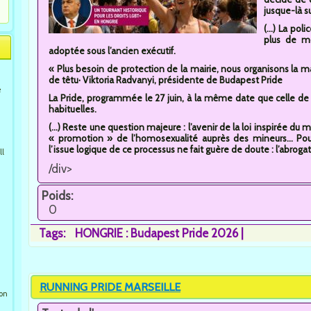
jusque-là 
(...) La po
plus de mot
adoptée sous l’ancien exécutif.
« Plus besoin de protection de la mairie, nous organisons la m
de têtu· Viktoria Radvanyi, présidente de Budapest Pride
e
La Pride, programmée le 27 juin, à la même date que celle de 
habituelles.
(...) Reste une question majeure : l’avenir de la loi inspirée du
« promotion » de l’homosexualité auprès des mineurs... Po
l’issue logique de ce processus ne fait guère de doute : l’abrogat
ll
/div>
Poids:
0
Tags:
HONGRIE : Budapest Pride 2026
RUNNING PRIDE MARSEILLE
ion