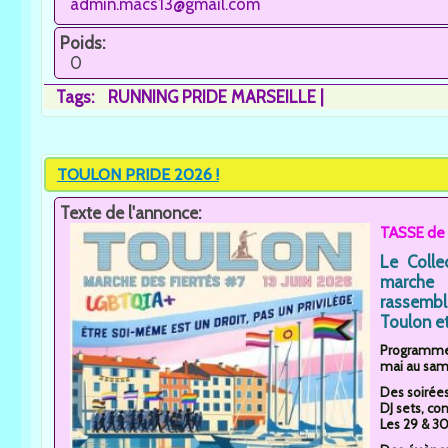
admin.macs13@gmail.com
Poids:
0
Tags:
RUNNING PRIDE MARSEILLE
TOULON PRIDE 2026 !
Texte de l'annonce:
TASSE de 
Le Colle
marche 
rassemb
Toulon et
Programme 
mai au same
Des soirée
DJ sets, con
Les 29 & 30 