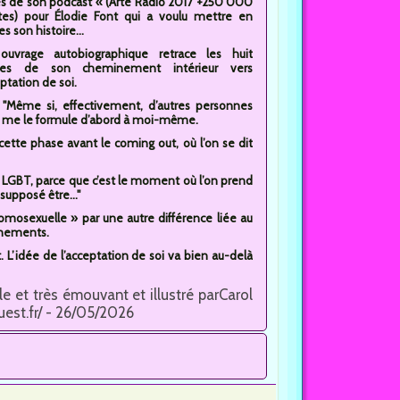
ès de son podcast « (Arte Radio 2017 +250 000
tes) pour Élodie Font qui a voulu mettre en
s son histoire...
ouvrage autobiographique retrace les huit
es de son cheminement intérieur vers
eptation de soi.
 - "Même si, effectivement, d’autres personnes
 je me le formule d’abord à moi-même.
 cette phase avant le coming out, où l’on se dit
s LGBT, parce que c’est le moment où l’on prend
supposé être..."
homosexuelle » par une autre différence liée au
vénements.
. L’idée de l’acceptation de soi va bien au-delà
 et très émouvant et illustré parCarol
uest.fr/ - 26/05/2026