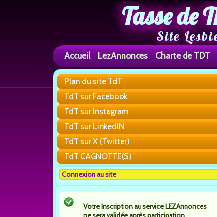
Tasse de T
Site Lesbi
Accueil
LezAnnonces
Charte de TDT
Plan du site TdT
TdT sur Facebook
TdT sur Instagram
TdT sur LinkedIN
TdT sur X (Twitter)
TdT CAGNOTTE(S)
Connexion au site
Votre Inscription au service LEZAnnonces
ne sera validée après participation