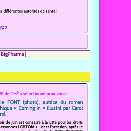
 différentes autorités de santé !
wzp
e BigPharma
E de THÉ a sélectionné pour vous !
die FONT (photo), autrice du roman
hique « Coming in » illustré par Carol
el.
is de juin est consacré à la lutte pour les droits
ersonnes LGBTQIA +... c'est l'occasion, après le