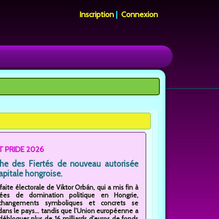
Inscription
|
Connexion
 PRIDE 2026
he des Fiertés de nouveau autorisée
apitale hongroise.
faite électorale de Viktor Orbán, qui a mis fin à
ées de domination politique en Hongrie,
 changements symboliques et concrets se
ans le pays... tandis que l’Union européenne a
ébloquer plus de 16 milliards d’euros de fonds