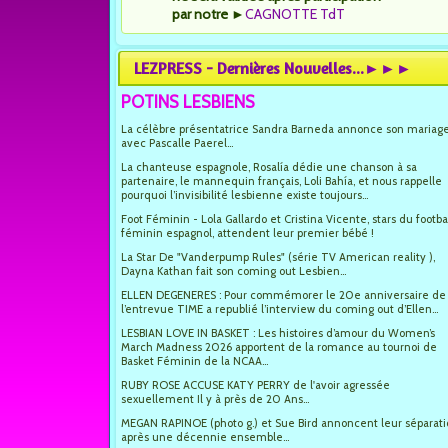
par notre
►
CAGNOTTE TdT
LEZPRESS - Dernières Nouvelles...►►►
POTINS LESBIENS
La célèbre présentatrice Sandra Barneda annonce son mariag
avec Pascalle Paerel...
La chanteuse espagnole, Rosalía dédie une chanson à sa
partenaire, le mannequin français, Loli Bahía, et nous rappelle
pourquoi l’invisibilité lesbienne existe toujours...
Foot Féminin - Lola Gallardo et Cristina Vicente, stars du footba
féminin espagnol, attendent leur premier bébé !
La Star De "Vanderpump Rules" (série TV American reality ),
Dayna Kathan fait son coming out Lesbien...
ELLEN DEGENERES : Pour commémorer le 20e anniversaire de
l’entrevue TIME a republié l’interview du coming out d’Ellen...
LESBIAN LOVE IN BASKET : Les histoires d’amour du Women’s
March Madness 2026 apportent de la romance au tournoi de
Basket Féminin de la NCAA...
RUBY ROSE ACCUSE KATY PERRY de l'avoir agressée
sexuellement Il y à près de 20 Ans...
MEGAN RAPINOE (photo g.) et Sue Bird annoncent leur séparat
après une décennie ensemble...