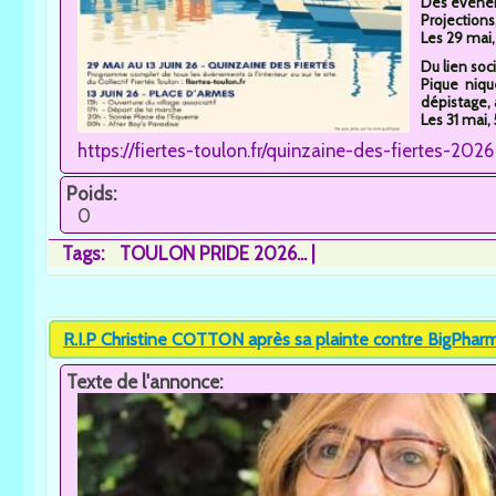
Des évènem
Projections
Les 29 mai, 3
Du lien soci
Pique niqu
dépistage, 
Les 31 mai, 
https://fiertes-toulon.fr/quinzaine-des-fiertes-2026
Poids:
0
Tags:
TOULON PRIDE 2026...
R.I.P Christine COTTON après sa plainte contre BigPhar
Texte de l'annonce: