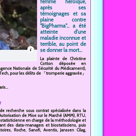
femme héroïque,
après ses
témoignages et sa
plaine contre
"BigPharma"... a été
atteinte d'une
maladie inconnue et
terrible, au point de
se donner la mort...
La plainte de Christine
Cotton déposée en
 (Agence Nationale de Sécurité du Médicament),
NTech, pour les délits de 「tromperie aggravée」
is...
/
de recherche sous contrat spécialisée dans la
Autorisation de Mise sur le Marché (AMM), RTU,
ostatisticienne en charge de la méthodologie et
rant des data-managers et biostatisciens, puis
toires, Roche, Sanofi, Aventis, Janssen Cilag,