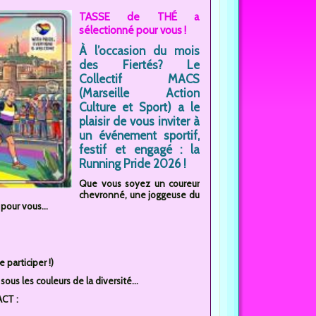
TASSE de THÉ a
sélectionné pour vous !
À l’occasion du mois
des Fiertés? Le
Collectif MACS
(Marseille Action
Culture et Sport) a le
plaisir de vous inviter à
un événement sportif,
festif et engagé : la
Running Pride 2026 !
Que vous soyez un coureur
chevronné, une joggeuse du
our vous...
 participer !)
ous les couleurs de la diversité...
ACT :