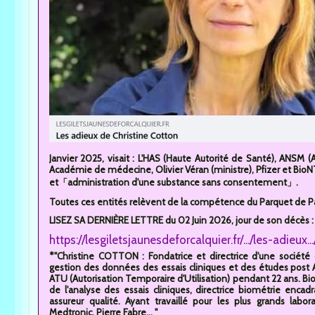
Janvier 2025, visait : L'HAS (Haute Autorité de Santé), ANSM
Académie de médecine, Olivier Véran (ministre), Pfizer et Bio
et「administration d'une substance sans consentement」.
Toutes ces entités relèvent de la compétence du Parquet de Par
LISEZ SA DERNIÈRE LETTRE du 02 Juin 2026, jour de son décès :
https://lesgiletsjaunesdeforcalquier.fr/.../les-adieux...
*"Christine COTTON : Fondatrice et directrice d'une société 
gestion des données des essais cliniques et des études post 
ATU (Autorisation Temporaire d'Utilisation) pendant 22 ans. Bi
de l'analyse des essais cliniques, directrice biométrie encad
assureur qualité. Ayant travaillé pour les plus grands labora
Medtronic, Pierre Fabre... "