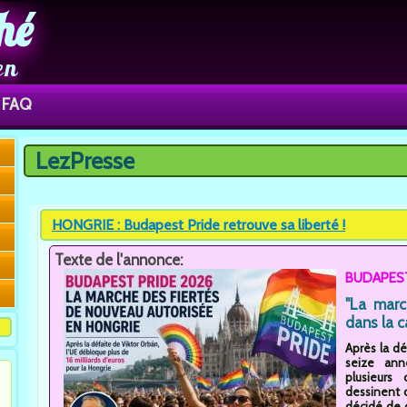
hé
en
FAQ
LezPresse
Vous êtes ici
HONGRIE : Budapest Pride retrouve sa liberté !
Texte de l'annonce:
BUDAPEST
"La marc
dans la c
Après la dé
seize ann
plusieurs
dessinent d
décidé de d