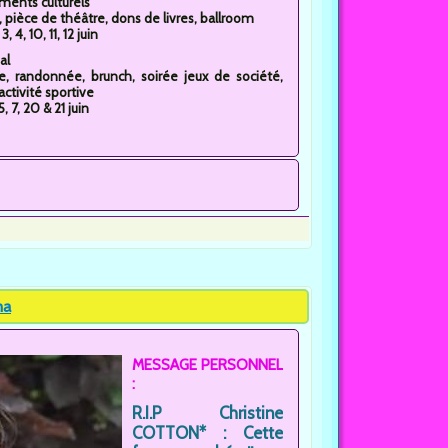
ents culturels
, pièce de théâtre, dons de livres, ballroom
, 4, 10, 11, 12 juin
al
e, randonnée, brunch, soirée jeux de société,
activité sportive
5, 7, 20 & 21 juin
ma
MESSAGE PERSONNEL
:
R.I.P Christine
COTTON* : Cette