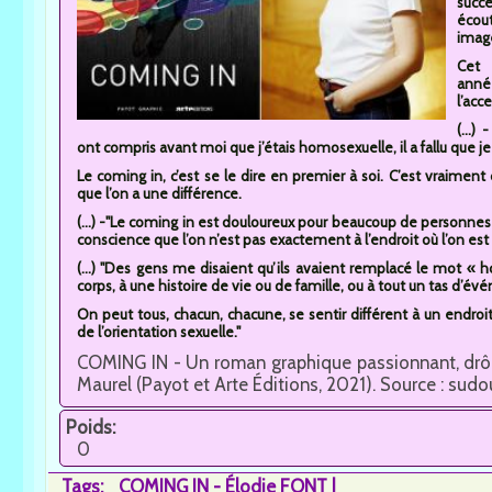
succ
écou
image
Cet 
anné
l’acc
(...)
ont compris avant moi que j’étais homosexuelle, il a fallu que
Le coming in, c’est se le dire en premier à soi. C’est vraiment
que l’on a une différence.
(...) -"Le coming in est douloureux pour beaucoup de personne
conscience que l’on n’est pas exactement à l’endroit où l’on est 
(...) "Des gens me disaient qu’ils avaient remplacé le mot « 
corps, à une histoire de vie ou de famille, ou à tout un tas d’é
On peut tous, chacun, chacune, se sentir différent à un endroit
de l’orientation sexuelle."
COMING IN - Un roman graphique passionnant, drôle
Maurel (Payot et Arte Éditions, 2021). Source : sudo
Poids:
0
Tags:
COMING IN - Élodie FONT