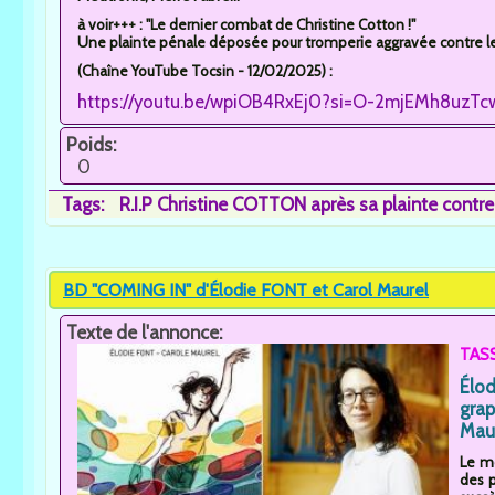
à voir+++ : "Le dernier combat de Christine Cotton !"
Une plainte pénale déposée pour tromperie aggravée contre les
(Chaîne YouTube Tocsin - 12/02/2025) :
https://youtu.be/wpiOB4RxEj0?si=O-2mjEMh8uzTc
Poids:
0
Tags:
R.I.P Christine COTTON après sa plainte contr
BD "COMING IN" d'Élodie FONT et Carol Maurel
Texte de l'annonce:
TASS
Élo
grap
Maur
Le mo
des p