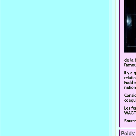
de la 
l’amou
Il y a
relati
Fudd e
nation
Consid
coéqui
Les fe
WAGTal
Sourc
Poids: