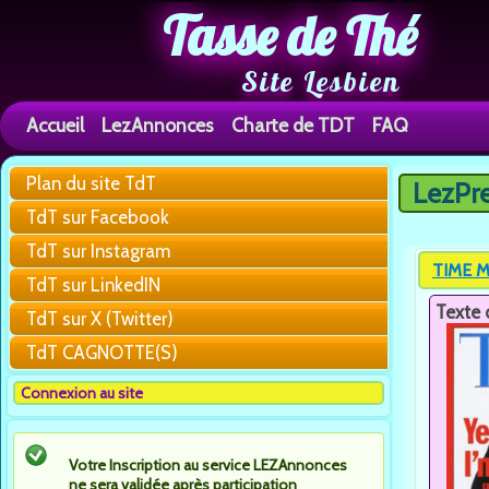
Tasse de Thé
Site Lesbien
Accueil
LezAnnonces
Charte de TDT
FAQ
Plan du site TdT
LezPr
Vous êtes 
TdT sur Facebook
TdT sur Instagram
TIME M
TdT sur LinkedIN
Texte 
TdT sur X (Twitter)
TdT CAGNOTTE(S)
Connexion au site
Votre Inscription au service LEZAnnonces
ne sera validée après participation