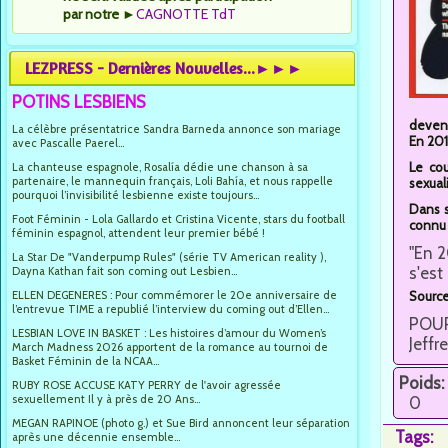
par notre
►
CAGNOTTE TdT
LEZPRESS - Dernières Nouvelles...►►►
POTINS LESBIENS
devena
La célèbre présentatrice Sandra Barneda annonce son mariage
En 201
avec Pascalle Paerel...
Le cou
La chanteuse espagnole, Rosalía dédie une chanson à sa
partenaire, le mannequin français, Loli Bahía, et nous rappelle
sexuali
pourquoi l’invisibilité lesbienne existe toujours...
Dans s
Foot Féminin - Lola Gallardo et Cristina Vicente, stars du football
connu 
féminin espagnol, attendent leur premier bébé !
"En 2
La Star De "Vanderpump Rules" (série TV American reality ),
s'est
Dayna Kathan fait son coming out Lesbien...
ELLEN DEGENERES : Pour commémorer le 20e anniversaire de
Source
l’entrevue TIME a republié l’interview du coming out d’Ellen...
POUR 
LESBIAN LOVE IN BASKET : Les histoires d’amour du Women’s
Jeffr
March Madness 2026 apportent de la romance au tournoi de
Basket Féminin de la NCAA...
Poids:
RUBY ROSE ACCUSE KATY PERRY de l'avoir agressée
sexuellement Il y à près de 20 Ans...
0
MEGAN RAPINOE (photo g.) et Sue Bird annoncent leur séparation
Tags:
après une décennie ensemble...