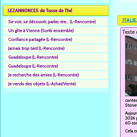
LEZANNONCES de Tasse de Thé
ITALIE,
Se voir, se découvrir, parler, rire... (L-Rencontre)
Un gîte à Vienne (Sortir ensemble)
Texte 
Confiance partagée (L-Rencontre)
Jamais trop tard (L-Rencontre)
Guadeloupe (L-Rencontre)
Guadeloupe (L-Rencontre)
Je recherche des amies (L-Rencontre)
Je vends des objets (L-Achat/Vente)
contes
Stonew
Aujour
2026 p
60 cor
Cela c