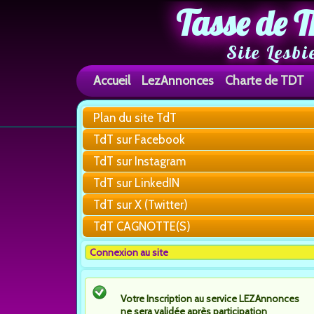
Tasse de T
Site Lesbi
Accueil
LezAnnonces
Charte de TDT
Plan du site TdT
TdT sur Facebook
TdT sur Instagram
TdT sur LinkedIN
TdT sur X (Twitter)
TdT CAGNOTTE(S)
Connexion au site
Votre Inscription au service LEZAnnonces
ne sera validée après participation