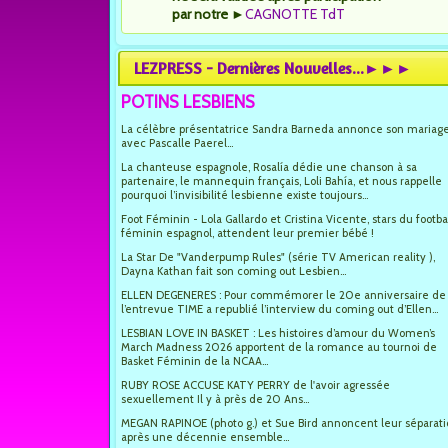
par notre
►
CAGNOTTE TdT
LEZPRESS - Dernières Nouvelles...►►►
POTINS LESBIENS
La célèbre présentatrice Sandra Barneda annonce son mariag
avec Pascalle Paerel...
La chanteuse espagnole, Rosalía dédie une chanson à sa
partenaire, le mannequin français, Loli Bahía, et nous rappelle
pourquoi l’invisibilité lesbienne existe toujours...
Foot Féminin - Lola Gallardo et Cristina Vicente, stars du footba
féminin espagnol, attendent leur premier bébé !
La Star De "Vanderpump Rules" (série TV American reality ),
Dayna Kathan fait son coming out Lesbien...
ELLEN DEGENERES : Pour commémorer le 20e anniversaire de
l’entrevue TIME a republié l’interview du coming out d’Ellen...
LESBIAN LOVE IN BASKET : Les histoires d’amour du Women’s
March Madness 2026 apportent de la romance au tournoi de
Basket Féminin de la NCAA...
RUBY ROSE ACCUSE KATY PERRY de l'avoir agressée
sexuellement Il y à près de 20 Ans...
MEGAN RAPINOE (photo g.) et Sue Bird annoncent leur séparat
après une décennie ensemble...