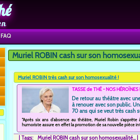
hé
en
FAQ
Muriel ROBIN cash sur son homosexual
Vous êtes ici
Muriel ROBIN très cash sur son homosexualité !
TASSE de THÉ - NOS HÉROÏNES 
De retour au théâtre avec une
à renouer avec son public. U
70 ans qui se veut très cash 
"Après six ans d’absence au théâtre, Muriel Robin s’apprête 
humoriste assure en effet la promotion de sa nouvelle pièce int
|
Tags:
Muriel ROBIN cash sur son homosexualité...