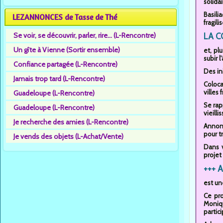
solidai
Basili
LEZANNONCES de Tasse de Thé
fragil
Se voir, se découvrir, parler, rire... (L-Rencontre)
LA C
Un gîte à Vienne (Sortir ensemble)
et, pl
subir 
Confiance partagée (L-Rencontre)
Des in
Jamais trop tard (L-Rencontre)
Coloca
villes 
Guadeloupe (L-Rencontre)
Se rap
Guadeloupe (L-Rencontre)
vieilli
Je recherche des amies (L-Rencontre)
Annonc
pour t
Je vends des objets (L-Achat/Vente)
Dans v
projet
+++ 
est un
Ce pro
Moniq
partic