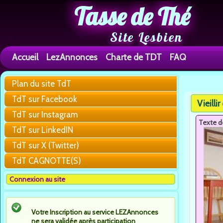
Tasse de Thé
Site Lesbien
Accueil
LezAnnonces
Charte de TDT
FAQ
Plan du site TdT
Vous êtes 
TdT sur Facebook
Vieilli
TdT sur Instagram
Texte d
TdT sur LinkedIN
TdT sur X (Twitter)
TdT CAGNOTTE(S)
Connexion au site
Votre Inscription au service LEZAnnonces
ne sera validée après participation