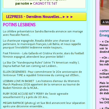
par notre
►
CAGNOTTE TdT
LEZPRESS - Dernières Nouvelles...►►►
POTINS LESBIENS
commu
La célèbre présentatrice Sandra Barneda annonce son mariage
avec Pascalle Paerel...
Émerge
La chanteuse espagnole, Rosalía dédie une chanson à sa
- « C’
partenaire, le mannequin français, Loli Bahía, et nous rappelle
Maison 
pourquoi l’invisibilité lesbienne existe toujours...
voir le
destiné
Foot Féminin - Lola Gallardo et Cristina Vicente, stars du football
féminin espagnol, attendent leur premier bébé !
- «On a
des ge
La Star De "Vanderpump Rules" (série TV American reality ),
les mêm
Dayna Kathan fait son coming out Lesbien...
- «On a
ELLEN DEGENERES : Pour commémorer le 20e anniversaire de
militan
l’entrevue TIME a republié l’interview du coming out d’Ellen...
la moi
LESBIAN LOVE IN BASKET : Les histoires d’amour du Women’s
Mais l
March Madness 2026 apportent de la romance au tournoi de
promot
Basket Féminin de la NCAA...
aînées 
de stabil
RUBY ROSE ACCUSE KATY PERRY de l'avoir agressée
sexuellement Il y à près de 20 Ans...
- "Si l
les CHS
MEGAN RAPINOE (photo g.) et Sue Bird annoncent leur séparation
après une décennie ensemble...
- « Che