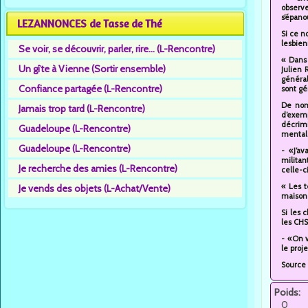
observ
s’épano
LEZANNONCES de Tasse de Thé
Si ce n
lesbien
Se voir, se découvrir, parler, rire... (L-Rencontre)
« Dans 
Un gîte à Vienne (Sortir ensemble)
Julien 
général
Confiance partagée (L-Rencontre)
sont gé
De nomb
Jamais trop tard (L-Rencontre)
d’exem
décrim
Guadeloupe (L-Rencontre)
mental
Guadeloupe (L-Rencontre)
- «J’a
milita
Je recherche des amies (L-Rencontre)
celle-c
« Les t
Je vends des objets (L-Achat/Vente)
maison 
Si les 
les CHSL
- «On v
le proj
Source
Poids:
0