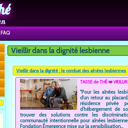
hé
en
FAQ
Vieillir dans la dignité lesbienne
Vous êtes ici
Vieillir dans la dignité : le combat des aînées lesbiennes
TASSE de THÉ ❤️ VIEILLI
"Pour les aînées lesb
d’un retour au placard
résidence privée 
d’hébergement de so
trouver des solutions contre les discriminat
communauté intentionnelle pour aînées lesbiennes
Fondation Émergence mise sur la sensibilisation...