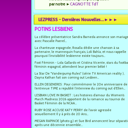
par notre
►
CAGNOTTE TdT
LEZPRESS - Dernières Nouvelles...►►►
POTINS LESBIENS
La célèbre présentatrice Sandra Barneda annonce son mariag
avec Pascalle Paerel...
La chanteuse espagnole, Rosalía dédie une chanson à sa
partenaire, le mannequin français, Loli Bahía, et nous rappelle
pourquoi l’invisibilité lesbienne existe toujours...
Foot Féminin - Lola Gallardo et Cristina Vicente, stars du footba
féminin espagnol, attendent leur premier bébé !
La Star De "Vanderpump Rules" (série TV American reality ),
Dayna Kathan fait son coming out Lesbien...
ELLEN DEGENERES : Pour commémorer le 20e anniversaire de
l’entrevue TIME a republié l’interview du coming out d’Ellen...
LESBIAN LOVE IN BASKET : Les histoires d’amour du Women’s
March Madness 2026 apportent de la romance au tournoi de
Basket Féminin de la NCAA...
RUBY ROSE ACCUSE KATY PERRY de l'avoir agressée
sexuellement Il y à près de 20 Ans...
MEGAN RAPINOE (photo g.) et Sue Bird annoncent leur séparat
après une décennie ensemble...