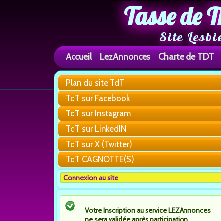
Tasse de T
Site Lesbi
Accueil
LezAnnonces
Charte de TDT
Plan du site TdT
TdT sur Facebook
TdT sur Instagram
TdT sur LinkedIN
TdT sur X (Twitter)
TdT CAGNOTTE(S)
Connexion au site
Votre Inscription au service LEZAnnonces
ne sera validée après participation