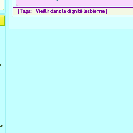
|
Tags:
Vieillir dans la dignité lesbienne
e
ll
ion