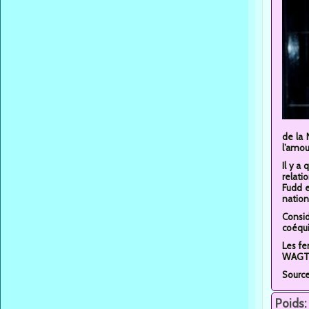
de la 
l’amou
Il y a
relati
Fudd e
nation
Consid
coéqui
Les fe
WAGTal
Sourc
Poids: