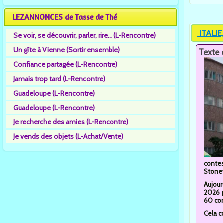
LEZANNONCES de Tasse de Thé
ITALIE,
Se voir, se découvrir, parler, rire... (L-Rencontre)
Un gîte à Vienne (Sortir ensemble)
Texte 
Confiance partagée (L-Rencontre)
Jamais trop tard (L-Rencontre)
Guadeloupe (L-Rencontre)
Guadeloupe (L-Rencontre)
Je recherche des amies (L-Rencontre)
Je vends des objets (L-Achat/Vente)
contes
Stonew
Aujour
2026 p
60 cor
Cela c