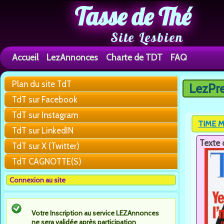
Tasse de Thé
Site Lesbien
Accueil
LezAnnonces
Charte de TDT
FAQ
Plan du site TdT
LezPr
Vous êtes 
TdT sur Facebook
TdT sur Instagram
TIME M
TdT sur LinkedIN
Texte 
TdT sur X (Twitter)
TdT CAGNOTTE(S)
Connexion au site
Votre Inscription au service LEZAnnonces
ne sera validée après participation