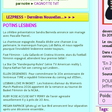
par notre
►
CAGNOTTE TdT
LEZPRESS - Dernières Nouvelles...►►►
POTINS LESBIENS
devena
La célèbre présentatrice Sandra Barneda annonce son mariage
En 201
avec Pascalle Paerel...
Le cou
La chanteuse espagnole, Rosalía dédie une chanson à sa
partenaire, le mannequin français, Loli Bahía, et nous rappelle
sexuali
pourquoi l’invisibilité lesbienne existe toujours...
Dans s
Foot Féminin - Lola Gallardo et Cristina Vicente, stars du football
connu 
féminin espagnol, attendent leur premier bébé !
"En 2
La Star De "Vanderpump Rules" (série TV American reality ),
s'est
Dayna Kathan fait son coming out Lesbien...
ELLEN DEGENERES : Pour commémorer le 20e anniversaire de
Source
l’entrevue TIME a republié l’interview du coming out d’Ellen...
POUR 
LESBIAN LOVE IN BASKET : Les histoires d’amour du Women’s
Jeffr
March Madness 2026 apportent de la romance au tournoi de
Basket Féminin de la NCAA...
Poids:
RUBY ROSE ACCUSE KATY PERRY de l'avoir agressée
sexuellement Il y à près de 20 Ans...
0
MEGAN RAPINOE (photo g.) et Sue Bird annoncent leur séparation
Tags:
après une décennie ensemble...