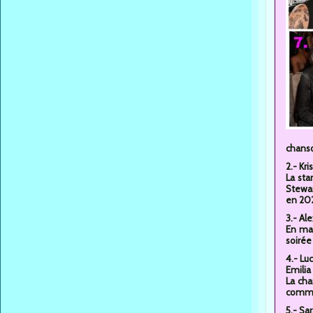
chans
2.- Kr
La sta
Stewar
en 20
3.- Al
En mai
soirée
4.- Lu
Emilia
La cha
comm
5.- Sa