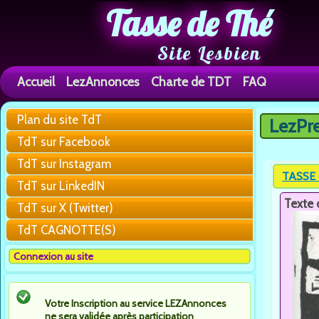
Tasse de Thé
Site Lesbien
Accueil
LezAnnonces
Charte de TDT
FAQ
Plan du site TdT
LezPr
Vous êtes 
TdT sur Facebook
TdT sur Instagram
TASSE 
TdT sur LinkedIN
Texte 
TdT sur X (Twitter)
TdT CAGNOTTE(S)
Connexion au site
Votre Inscription au service LEZAnnonces
ne sera validée après participation