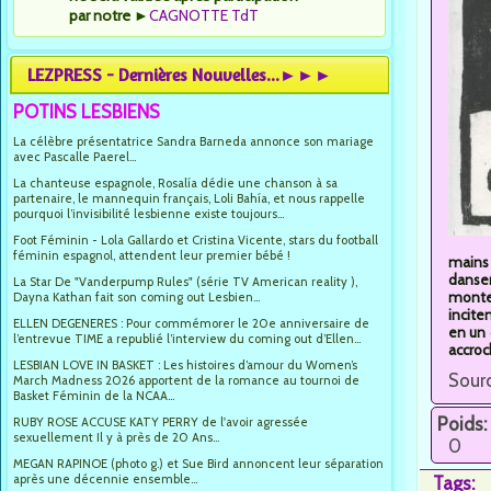
par notre
►
CAGNOTTE TdT
LEZPRESS - Dernières Nouvelles...►►►
POTINS LESBIENS
La célèbre présentatrice Sandra Barneda annonce son mariage
avec Pascalle Paerel...
La chanteuse espagnole, Rosalía dédie une chanson à sa
partenaire, le mannequin français, Loli Bahía, et nous rappelle
pourquoi l’invisibilité lesbienne existe toujours...
Foot Féminin - Lola Gallardo et Cristina Vicente, stars du football
féminin espagnol, attendent leur premier bébé !
mains 
dansen
La Star De "Vanderpump Rules" (série TV American reality ),
monte 
Dayna Kathan fait son coming out Lesbien...
incite
ELLEN DEGENERES : Pour commémorer le 20e anniversaire de
en un 
l’entrevue TIME a republié l’interview du coming out d’Ellen...
accroch
LESBIAN LOVE IN BASKET : Les histoires d’amour du Women’s
Sourc
March Madness 2026 apportent de la romance au tournoi de
Basket Féminin de la NCAA...
Poids:
RUBY ROSE ACCUSE KATY PERRY de l'avoir agressée
sexuellement Il y à près de 20 Ans...
0
MEGAN RAPINOE (photo g.) et Sue Bird annoncent leur séparation
après une décennie ensemble...
Tags: