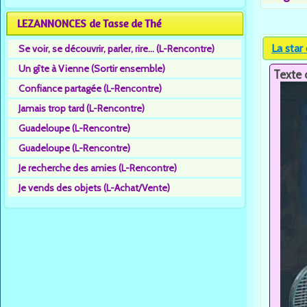
LEZANNONCES de Tasse de Thé
La star
Se voir, se découvrir, parler, rire... (L-Rencontre)
Un gîte à Vienne (Sortir ensemble)
Texte 
Confiance partagée (L-Rencontre)
Jamais trop tard (L-Rencontre)
Guadeloupe (L-Rencontre)
Guadeloupe (L-Rencontre)
Je recherche des amies (L-Rencontre)
Je vends des objets (L-Achat/Vente)