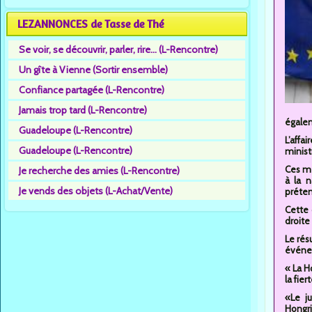
LEZANNONCES de Tasse de Thé
Se voir, se découvrir, parler, rire... (L-Rencontre)
Un gîte à Vienne (Sortir ensemble)
Confiance partagée (L-Rencontre)
Jamais trop tard (L-Rencontre)
égalem
Guadeloupe (L-Rencontre)
L’aff
Guadeloupe (L-Rencontre)
minist
Ces me
Je recherche des amies (L-Rencontre)
à la 
Je vends des objets (L-Achat/Vente)
préten
Cette 
droite
Le rés
événem
« La H
la fiert
«Le j
Hongri