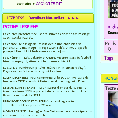
par notre
►
CAGNOTTE TdT
LEZPRESS - Dernières Nouvelles...►►►
rugb
POTINS LESBIENS
Source
La célèbre présentatrice Sandra Barneda annonce son mariage
avec Pascalle Paerel...
Poids:
La chanteuse espagnole, Rosalía dédie une chanson à sa
partenaire, le mannequin français, Loli Bahía, et nous rappelle
0
pourquoi l’invisibilité lesbienne existe toujours...
Tags:
Foot Féminin - Lola Gallardo et Cristina Vicente, stars du football
féminin espagnol, attendent leur premier bébé !
La Star De "Vanderpump Rules" (série TV American reality ),
Dayna Kathan fait son coming out Lesbien...
HONGRIE
ELLEN DEGENERES : Pour commémorer le 20e anniversaire de
l’entrevue TIME a republié l’interview du coming out d’Ellen...
Texte 
LESBIAN LOVE IN BASKET : Les histoires d’amour du Women’s
March Madness 2026 apportent de la romance au tournoi de
Basket Féminin de la NCAA...
RUBY ROSE ACCUSE KATY PERRY de l'avoir agressée
sexuellement Il y à près de 20 Ans...
MEGAN RAPINOE (photo g.) et Sue Bird annoncent leur séparation
après une décennie ensemble...