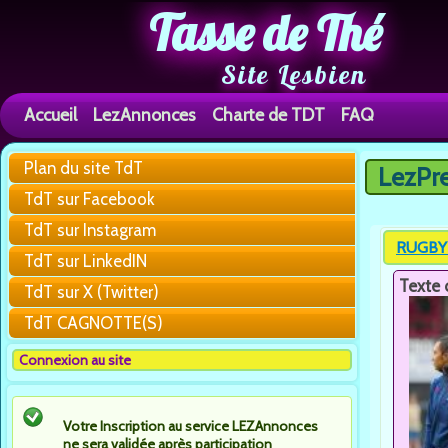
Tasse de Thé
Site Lesbien
Accueil
LezAnnonces
Charte de TDT
FAQ
Plan du site TdT
LezPr
Vous êtes 
TdT sur Facebook
TdT sur Instagram
RUGBY 
TdT sur LinkedIN
Texte 
TdT sur X (Twitter)
TdT CAGNOTTE(S)
Connexion au site
Votre Inscription au service LEZAnnonces
ne sera validée après participation