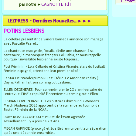
par notre
►
CAGNOTTE TdT
LEZPRESS - Dernières Nouvelles...►►►
POTINS LESBIENS
La célèbre présentatrice Sandra Barneda annonce son mariage
avec Pascalle Paerel...
La chanteuse espagnole, Rosalía dédie une chanson à sa
partenaire, le mannequin français, Loli Bahía, et nous rappelle
pourquoi l’invisibilité lesbienne existe toujours...
Foot Féminin - Lola Gallardo et Cristina Vicente, stars du football
féminin espagnol, attendent leur premier bébé !
La Star De "Vanderpump Rules" (série TV American reality ),
Dayna Kathan fait son coming out Lesbien...
ELLEN DEGENERES : Pour commémorer le 20e anniversaire de
l’entrevue TIME a republié l’interview du coming out d’Ellen...
LESBIAN LOVE IN BASKET : Les histoires d’amour du Women’s
March Madness 2026 apportent de la romance au tournoi de
Basket Féminin de la NCAA...
RUBY ROSE ACCUSE KATY PERRY de l'avoir agressée
sexuellement Il y à près de 20 Ans...
MEGAN RAPINOE (photo g.) et Sue Bird annoncent leur séparation
après une décennie ensemble...