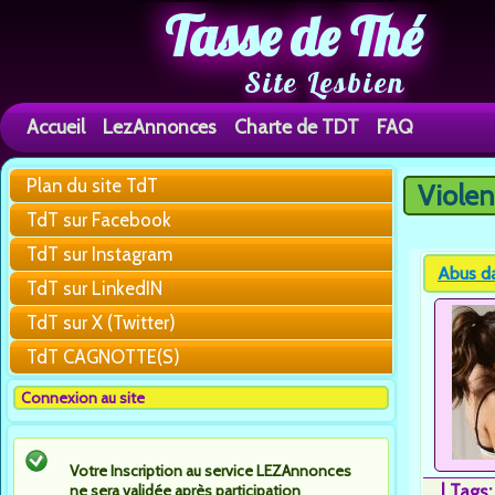
Tasse de Thé
Site Lesbien
Accueil
LezAnnonces
Charte de TDT
FAQ
Plan du site TdT
Violen
Vous êtes 
TdT sur Facebook
TdT sur Instagram
Abus da
TdT sur LinkedIN
TdT sur X (Twitter)
TdT CAGNOTTE(S)
Connexion au site
Votre Inscription au service LEZAnnonces
ne sera validée après participation
|
Tags