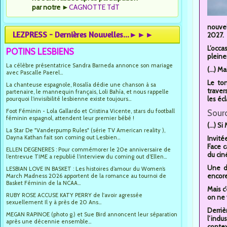
par notre
►
CAGNOTTE TdT
nouvel
LEZPRESS - Dernières Nouvelles...►►►
2027.
L’occa
POTINS LESBIENS
pleine
La célèbre présentatrice Sandra Barneda annonce son mariage
(...) M
avec Pascalle Paerel...
Le ton
La chanteuse espagnole, Rosalía dédie une chanson à sa
traver
partenaire, le mannequin français, Loli Bahía, et nous rappelle
les éc
pourquoi l’invisibilité lesbienne existe toujours...
Foot Féminin - Lola Gallardo et Cristina Vicente, stars du football
Sourc
féminin espagnol, attendent leur premier bébé !
(...) S
La Star De "Vanderpump Rules" (série TV American reality ),
Dayna Kathan fait son coming out Lesbien...
Invité
Face c
ELLEN DEGENERES : Pour commémorer le 20e anniversaire de
du cin
l’entrevue TIME a republié l’interview du coming out d’Ellen...
Une dé
LESBIAN LOVE IN BASKET : Les histoires d’amour du Women’s
encor
March Madness 2026 apportent de la romance au tournoi de
Basket Féminin de la NCAA...
Mais c
RUBY ROSE ACCUSE KATY PERRY de l'avoir agressée
on ne 
sexuellement Il y à près de 20 Ans...
Derriè
MEGAN RAPINOE (photo g.) et Sue Bird annoncent leur séparation
l’indu
après une décennie ensemble...
contex