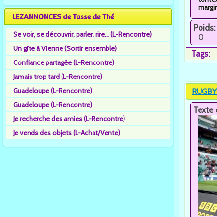
margin
LEZANNONCES de Tasse de Thé
Poids:
Se voir, se découvrir, parler, rire... (L-Rencontre)
0
Un gîte à Vienne (Sortir ensemble)
Tags:
Confiance partagée (L-Rencontre)
Jamais trop tard (L-Rencontre)
Guadeloupe (L-Rencontre)
RUGBY F
Guadeloupe (L-Rencontre)
Texte 
Je recherche des amies (L-Rencontre)
Je vends des objets (L-Achat/Vente)