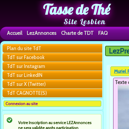
Tasse de Thé
Site Lesbien
Accueil
LezAnnonces
Charte de TDT
FAQ
Plan du site TdT
LezPr
Vous êtes 
TdT sur Facebook
TdT sur Instagram
Muriel 
TdT sur LinkedIN
Texte 
TdT sur X (Twitter)
TdT CAGNOTTE(S)
Connexion au site
Votre Inscription au service LEZAnnonces
ne sera validée après participation