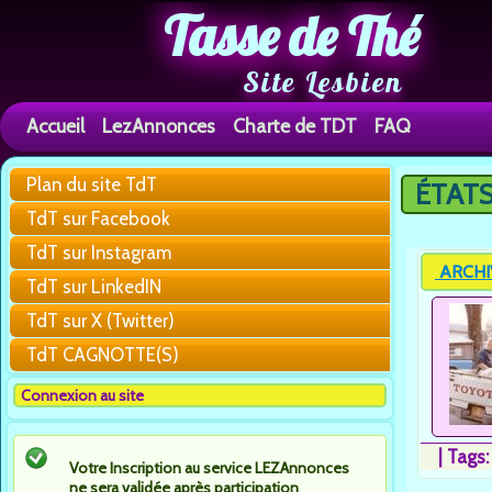
Tasse de Thé
Site Lesbien
Accueil
LezAnnonces
Charte de TDT
FAQ
Plan du site TdT
ÉTATS
Vous êtes 
TdT sur Facebook
TdT sur Instagram
ARCHIVE
TdT sur LinkedIN
TdT sur X (Twitter)
TdT CAGNOTTE(S)
Connexion au site
|
Tags
Votre Inscription au service LEZAnnonces
ne sera validée après participation