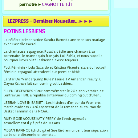
par notre
►
CAGNOTTE TdT
LEZPRESS - Dernières Nouvelles...►►►
POTINS LESBIENS
La célèbre présentatrice Sandra Barneda annonce son mariage
avec Pascalle Paerel...
La chanteuse espagnole, Rosalía dédie une chanson à sa
partenaire, le mannequin français, Loli Bahía, et nous rappelle
pourquoi l’invisibilité lesbienne existe toujours...
Foot Féminin - Lola Gallardo et Cristina Vicente, stars du football
féminin espagnol, attendent leur premier bébé !
La Star De "Vanderpump Rules" (série TV American reality ),
Dayna Kathan fait son coming out Lesbien...
ELLEN DEGENERES : Pour commémorer le 20e anniversaire de
l’entrevue TIME a republié l’interview du coming out d’Ellen...
LESBIAN LOVE IN BASKET : Les histoires d’amour du Women’s
March Madness 2026 apportent de la romance au tournoi de
Basket Féminin de la NCAA...
RUBY ROSE ACCUSE KATY PERRY de l'avoir agressée
sexuellement Il y à près de 20 Ans...
MEGAN RAPINOE (photo g.) et Sue Bird annoncent leur séparation
après une décennie ensemble...